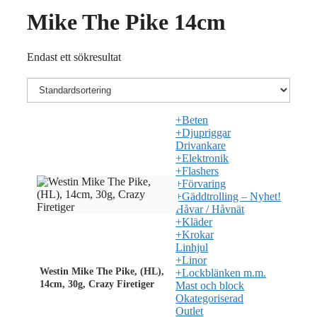
Mike The Pike 14cm
Endast ett sökresultat
+
Beten
+
Djupriggar
Drivankare
+
Elektronik
+
Flashers
+
Förvaring
+
Gäddtrolling – Nyhet!
Håvar / Håvnät
+
Kläder
+
Krokar
Linhjul
+
Linor
Westin Mike The Pike, (HL),
+
Lockblänken m.m.
14cm, 30g, Crazy Firetiger
Mast och block
Okategoriserad
Outlet