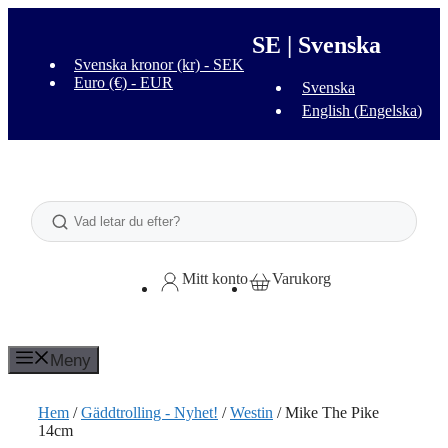
Hoppa
till
SE | Svenska
innehåll
Svenska kronor (kr) - SEK
Euro (€) - EUR
Svenska
English
(
Engelska
)
Sök
Mitt konto
Varukorg
Meny
Hem
/
Gäddtrolling - Nyhet!
/
Westin
/ Mike The Pike
14cm