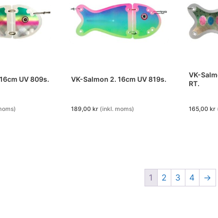
VK-Salmon 2
 16cm UV 809s.
VK-Salmon 2. 16cm UV 819s.
RT.
 moms)
189,00
kr
(inkl. moms)
165,00
kr
1
2
3
4
→