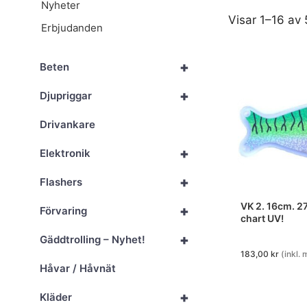
Nyheter
Visar 1–16 av 
Erbjudanden
+
Beten
+
Djupriggar
Drivankare
+
Elektronik
+
Flashers
VK 2. 16cm. 2
+
Förvaring
chart UV!
+
Gäddtrolling – Nyhet!
183,00
kr
(inkl.
Håvar / Håvnät
+
Kläder