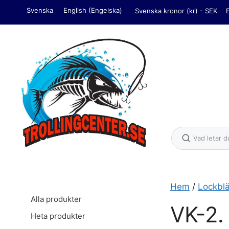
Hoppa
Svenska
English
(
Engelska
)
Svenska kronor (kr) - SEK
till
innehåll
Hem
/
Lockbl
Alla produkter
VK-2.
Heta produkter