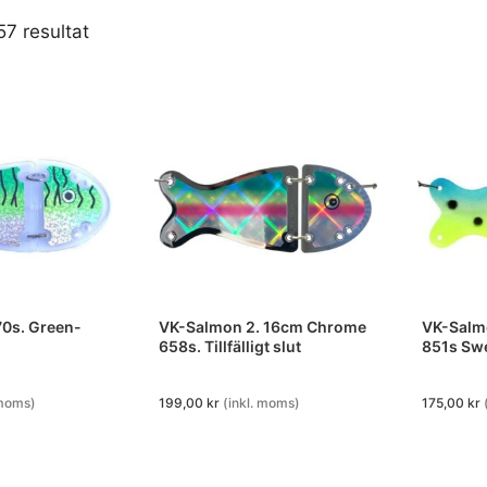
57 resultat
70s. Green-
VK-Salmon 2. 16cm Chrome
VK-Salm
658s. Tillfälligt slut
851s Swe
 moms)
199,00
kr
(inkl. moms)
175,00
kr