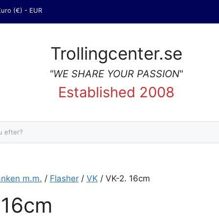
Euro (€) - EUR
Trollingcenter.se
"WE SHARE YOUR PASSION
"
Established 2008
Sök
änken m.m.
/
Flasher
/
VK
/ VK-2. 16cm
 16cm