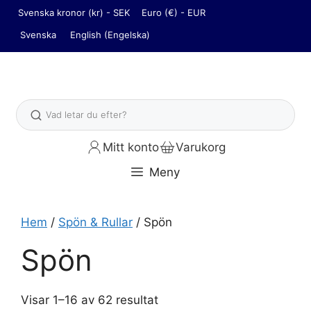
Hoppa
Svenska kronor (kr) - SEK
Euro (€) - EUR
till
Svenska
English
(
Engelska
)
innehåll
Sök
Mitt konto
Varukorg
Meny
Hem
/
Spön & Rullar
/ Spön
Spön
Visar 1–16 av 62 resultat