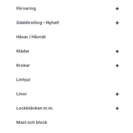
+
Förvaring
+
Gäddtrolling – Nyhet!
Håvar / Håvnät
+
Kläder
+
Krokar
Linhjul
+
Linor
+
Lockblänken m.m.
Mast och block