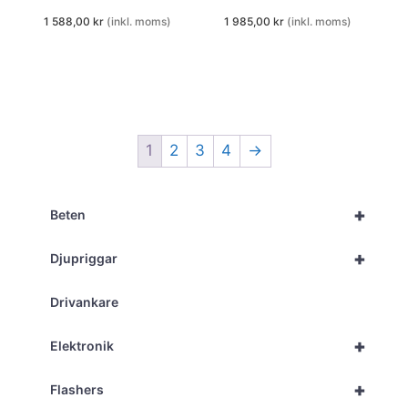
1 588,00
kr
(inkl. moms)
1 985,00
kr
(inkl. moms)
1
2
3
4
→
+
Beten
+
Djupriggar
Drivankare
+
Elektronik
+
Flashers