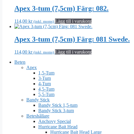
Apex 3-tum (7,5cm) Färg: 082.
114,00
kr
Lägg till i varukorg
(inkl. moms)
Apex 3-tum (7,5cm) Färg: 081 Swede.
114,00
kr
Lägg till i varukorg
(inkl. moms)
Beten
Apex
1,5-Tum
3-Tum
4-Tum
4,5-Tum
5,5-Tum
Bandy Stick
Bandy Stick 1,5-tum
Bandy Stick 3-tum
Beteshållare
Anchovy Special
Hurricane Bait Head
Hurricane Bait Head Large