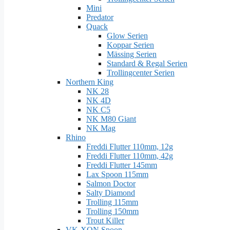
Mini
Predator
Quack
Glow Serien
Koppar Serien
Mässing Serien
Standard & Regal Serien
Trollingcenter Serien
Northern King
NK 28
NK 4D
NK C5
NK M80 Giant
NK Mag
Rhino
Freddi Flutter 110mm, 12g
Freddi Flutter 110mm, 42g
Freddi Flutter 145mm
Lax Spoon 115mm
Salmon Doctor
Salty Diamond
Trolling 115mm
Trolling 150mm
Trout Killer
VK-XON Spoon