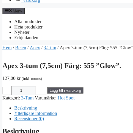
Varukorg
Meny
Alla produkter
Heta produkter
Nyheter
Erbjudanden
Hem
/
Beten
/
Apex
/
3-Tum
/ Apex 3-tum (7,5cm) Färg: 555 ”Glow”
Apex 3-tum (7,5cm) Färg: 555 ”Glow”.
127,00
kr
(inkl. moms)
−
＋
Lägg till i varukorg
Apex
Kategori:
3-Tum
Varumärke:
Hot Spot
3-
tum
Beskrivning
(7,5cm)
Ytterligare information
Färg:
Recensioner (0)
555
"Glow".
Beskrivning
mängd