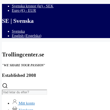
Hoppa
Svenska kronor (kr) - SEK
till
Euro (€) - EUR
innehåll
SE | Svenska
Svenska
English
(
Engelska
)
Trollingcenter.se
"WE SHARE YOUR PASSION
"
Established 2008
Sök
Mitt konto