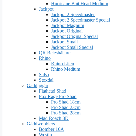
Hurricane Bait Head Medium
Jackpot
Jackpot 2 Speedmaster
Jackpot 2 Speedmaster Special
Jackpot Magnum
Jackpot Original
Jackpot Original Special
Jackpot Small
Jackpot Small Special
QR Beteshållare
Rhino
Rhino Liten
Rhino Medium
Salsa
Stoxdal
Gäddjiggar
Flathead Shad
Fox Rage Pro Shad
Pro Shad 18cm
Pro Shad 23cm
Pro Shad 28cm
Mad Roach 3D
Gäddwobblers
Bomber 16A
Westin