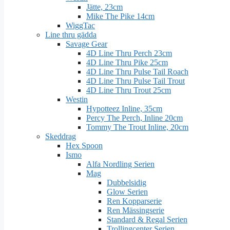
Jätte, 23cm
Mike The Pike 14cm
WiggTac
Line thru gädda
Savage Gear
4D Line Thru Perch 23cm
4D Line Thru Pike 25cm
4D Line Thru Pulse Tail Roach
4D Line Thru Pulse Tail Trout
4D Line Thru Trout 25cm
Westin
Hypotteez Inline, 35cm
Percy The Perch, Inline 20cm
Tommy The Trout Inline, 20cm
Skeddrag
Hex Spoon
Ismo
Alfa Nordling Serien
Mag
Dubbelsidig
Glow Serien
Ren Kopparserie
Ren Mässingserie
Standard & Regal Serien
Trollingcenter Serien