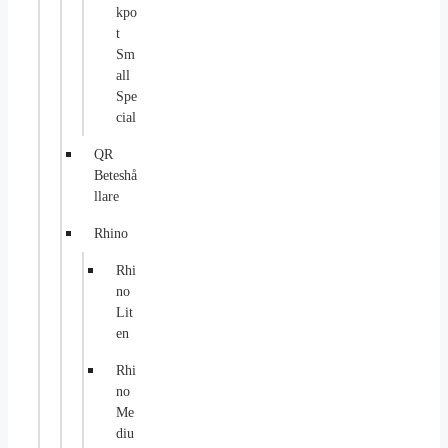
kpo
t
Sm
all
Spe
cial
QR
Beteshå
llare
Rhino
Rhi
no
Lit
en
Rhi
no
Me
diu