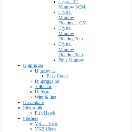
Crystal 3D
Minnow 9CM
Crystal
Minnow
Floating 11CM
Crystal
Minnow
Floating 7cm
Crystal
Minnow
Floating 9cm
Pin's Minnow
Djupriggar
Djupriggar
Easy Catch
Djupriggslod
Tillbehör
Utlösare
Wire & lina
Drivankare
Elektronik
Fish Hawk
Flashers
VK-2. 16cm
VK3 16cm