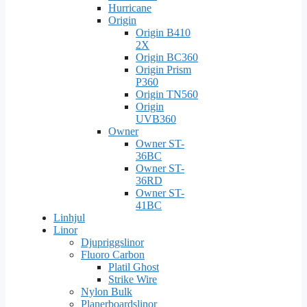
Hurricane
Origin
Origin B410
2X
Origin BC360
Origin Prism
P360
Origin TN560
Origin
UVB360
Owner
Owner ST-
36BC
Owner ST-
36RD
Owner ST-
41BC
Linhjul
Linor
Djupriggslinor
Fluoro Carbon
Platil Ghost
Strike Wire
Nylon Bulk
Planerboardslinor