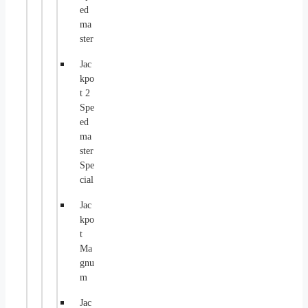
ed
ma
ster
Jac
kpo
t 2
Spe
ed
ma
ster
Spe
cial
Jac
kpo
t
Ma
gnu
m
Jac