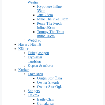
Westin
Hypotteez Inline
35cm
Jätte 23cm
Mike The Pike 14cm
Percy The Perch
Inline 20cm
Tommy The Trout
Inline 20cm
WiggTac
Håvar / Håvnät
Kläder
Fiskeglasögon
Flytvästar
handskar
Kepsar & mössor
Krokar
Enkelkrok
Origin Stor Ögla
Owner Siwash
Owner Stor Ögla
Stingers
Trekrok
Eagle Claw
Gamakatsu