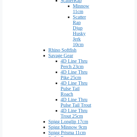
ScatterRap
Minnow
11cm
Scatter
Rap
Djup
Husky
Jerk
10cm
Rhino Softfish
Savage Gear
4D Line Thru
Perch 23cm
4D Line Thru
Pike 25cm
4D Line Thru
Pulse Tail
Roach
4D Line Thru
Pulse Tail Trout
4D Line Thru
Trout 25cm
Spigg Longlip 17cm
Spigg Minnow 9cm
Spigg Prisma 11cm