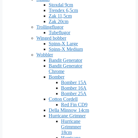
Stoxdal 9cm
Trendex 6,5cm
Zak 11,5cm
Zak 20cm
Trollingflugor
Tubeflugor
Winged bobber
Spinn-X Large
Spinn-X Medium
Wobbler
Bandit Generator
Bandit Generator
Chrome
Bomber
Bomber 15A
Bomber 16A
Bomber 25A
Cotton Cordell
Red Fin CD9
Della Minnow 14cm
Hurricane Grimner
Hurricane
Grimmner
18cm
Hurricane