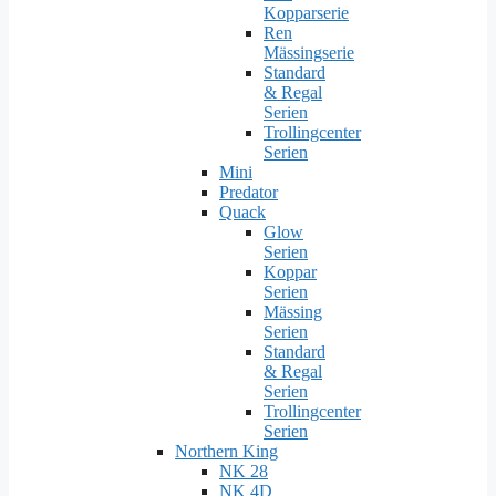
Kopparserie
Ren
Mässingserie
Standard
& Regal
Serien
Trollingcenter
Serien
Mini
Predator
Quack
Glow
Serien
Koppar
Serien
Mässing
Serien
Standard
& Regal
Serien
Trollingcenter
Serien
Northern King
NK 28
NK 4D