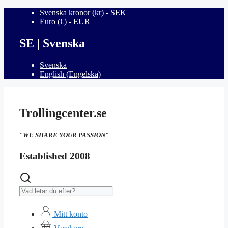
Hoppa
Svenska kronor (kr) - SEK
till
Euro (€) - EUR
innehåll
SE | Svenska
Svenska
English
(
Engelska
)
Trollingcenter.se
"WE SHARE YOUR PASSION
"
Established 2008
Sök
Mitt konto