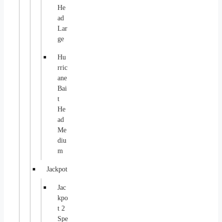
He
ad
Lar
ge
Hu
rric
ane
Bai
t
He
ad
Me
diu
m
Jackpot
Jac
kpo
t 2
Spe