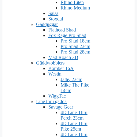
Rhino Liten
Rhino Medium
Salsa
Stoxdal
Gäddjiggar
Flathead Shad
Fox Rage Pro Shad
Pro Shad 18cm
Pro Shad 23cm
Pro Shad 28cm
Mad Roach 3D
Gäddwobblers
Bomber 16A
Westin
Jätte, 23cm
Mike The Pike
14cm
WiggTac
Line thru gädda
Savage Gear
4D Line Thru
Perch 23cm
4D Line Thru
Pike 25cm
4D Line Thru