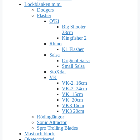
Lockblänken m.m.
Dodgers
Flasher
O'Ki
Big Shooter
28cm
Kingfisher 2
Rhino
K1 Flasher
Salsa
Original Salsa
Small Salsa
StoXdal
VK
VK-2. 16cm
VK-2. 24cm
VK. 15cm
VK. 20cm
VK3 16cm
VK3 20cm
Rödinglängor
Sonic Attractor
Spro Trolling Blades
Mast och block
Okategoriserad