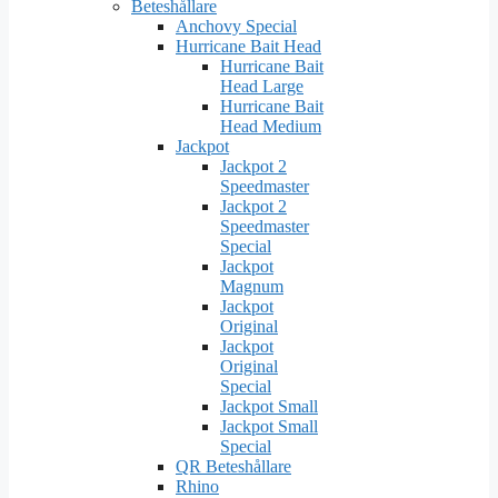
Beteshållare
Anchovy Special
Hurricane Bait Head
Hurricane Bait
Head Large
Hurricane Bait
Head Medium
Jackpot
Jackpot 2
Speedmaster
Jackpot 2
Speedmaster
Special
Jackpot
Magnum
Jackpot
Original
Jackpot
Original
Special
Jackpot Small
Jackpot Small
Special
QR Beteshållare
Rhino