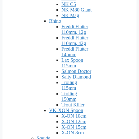
NK C5
NK M80 Giant
NK Mag
Rhino
Freddi Flutter
110mm, 12g
Freddi Flutter
110mm, 42g
Freddi Flutter
145mm
Lax Spoon
115mm
Salmon Doctor
Salty Diamond
Trolling
115mm
Trolling
150mm
Trout Killer
VK-XON Spoon
X-ON 10cm
X-ON 12cm
X-ON 15cm
X-ON 8cm
Squids