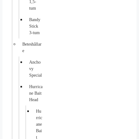
1,5-
tum
Bandy
Stick
3-tum
Beteshållar
e
Ancho
vy
Special
Hurrica
ne Bait
Head
Hu
rric
ane
Bai
t