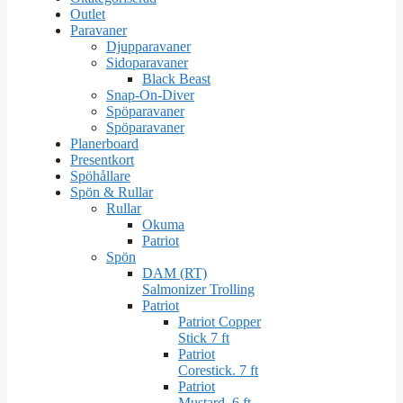
Outlet
Paravaner
Djupparavaner
Sidoparavaner
Black Beast
Snap-On-Diver
Spöparavaner
Spöparavaner
Planerboard
Presentkort
Spöhållare
Spön & Rullar
Rullar
Okuma
Patriot
Spön
DAM (RT)
Salmonizer Trolling
Patriot
Patriot Copper
Stick 7 ft
Patriot
Corestick. 7 ft
Patriot
Mustard. 6 ft