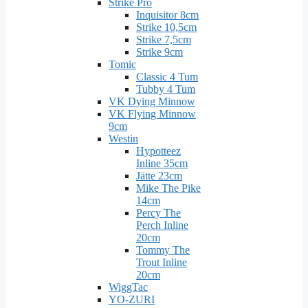
Strike Pro
Inquisitor 8cm
Strike 10,5cm
Strike 7,5cm
Strike 9cm
Tomic
Classic 4 Tum
Tubby 4 Tum
VK Dying Minnow
VK Flying Minnow
9cm
Westin
Hypotteez
Inline 35cm
Jätte 23cm
Mike The Pike
14cm
Percy The
Perch Inline
20cm
Tommy The
Trout Inline
20cm
WiggTac
YO-ZURI