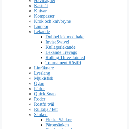
Håvmagnet
Kastnät
Knivar
Kompasser
Krok och knivbryne
Lampor
Lekande
Dubbel lek med hake
InvisaSwivel
Kullagerlekande
Lekande Trevägs
Rolling Three Jointed
Tournament Röstfri
Linräknare
Lysslang
Mjukisfisk
Ögon
Pärlor
Quick Snap
Roder
Rostfri tvål
Rullolja / fett
Sänken
Finska Sänkor
Päronsänken