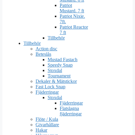
Patriot
Mustard. 7 ft
Patriot Nixie.
7ft.
Patriot Reactor
7 ft
Tillbehör
Tillbehör
Action disc
Beteslås
Mustad Fastach
Speedy Snap
Stoxdal
Tournament
Dekaler & Mätstickor
Fast Lock Snap
Fjäderringar
Stoxdal
Fjäderringar
Flatslagna
fjäderringar
Flöte / Kula
Givarhållare
Hakar