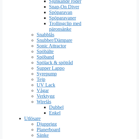
Sjunkande roder
Snap-On Diver
Spöparavan
Spöparavaner
Trollingclip med
päronsänke
Snabblås
Snubber/Dämpare
Sonic Attractor
Spöbälte
Spöband
Spölack & spötråd
Supper Lappo
Syrepump
Tejp
UV Lack
Vågar
Verktygg
Wirelås
Dubbel
Enkel
Utlösare
Djupprigg
Planerboard
Sänke