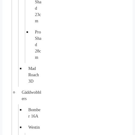
Sha
d
23c
m
Pro
Sha
d
28c
m
Mad
Roach
3D
Gäddwobbl
ers
Bombe
r 16A
Westin