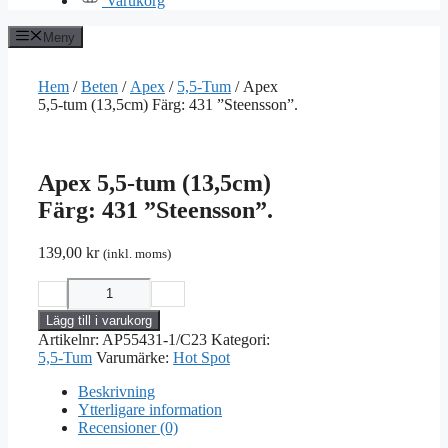
Varukorg
Meny
Hem
/
Beten
/
Apex
/
5,5-Tum
/ Apex
5,5-tum (13,5cm) Färg: 431 ”Steensson”.
Apex 5,5-tum (13,5cm)
Färg: 431 ”Steensson”.
139,00
kr
(inkl. moms)
−
＋
Apex
5,5-
Lägg till i varukorg
tum
Artikelnr:
AP55431-1/C23
Kategori:
(13,5cm)
5,5-Tum
Varumärke:
Hot Spot
Färg:
431
Beskrivning
"Steensson".
Ytterligare information
mängd
Recensioner (0)