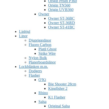
Origin Prism P360
Origin TN560
Origin UVB360
Owner
Owner ST-36BC
Owner ST-36RD
Owner ST-41BC
Linhjul
Linor
Djupriggslinor
Fluoro Carbon
Platil Ghost
Strike Wire
Nylon Bulk
Planerboardslinor
Lockblänken m.m.
Dodgers
Flasher
O'Ki
Big Shooter 28cm
Kingfisher 2
Rhino
K1 Flasher
Salsa
Original Salsa