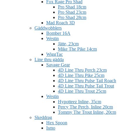
Fox Rage Pro Shad
Pro Shad 18cm
Pro Shad 23cm
Pro Shad 28cm
Mad Roach 3D
Gäddwobblers
Bomber 16A
Westin
Jätte, 23cm
Mike The Pike 14cm
WiggTac
Line thru gädda
Savage Gear
4D Line Thru Perch 23cm
4D Line Thru Pike 25cm
4D Line Thru Pulse Tail Roach
4D Line Thru Pulse Tail Trout
4D Line Thru Trout 25cm
Westin
Hypotteez Inline, 35cm
Percy The Perch, Inline 20cm
Tommy The Trout Inline, 20cm
Skeddrag
Hex Spoon
Ismo