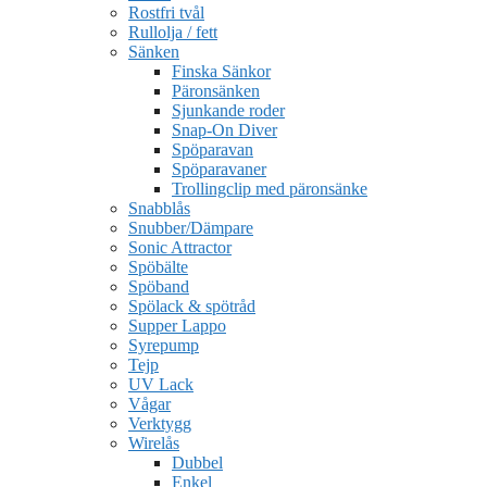
Rostfri tvål
Rullolja / fett
Sänken
Finska Sänkor
Päronsänken
Sjunkande roder
Snap-On Diver
Spöparavan
Spöparavaner
Trollingclip med päronsänke
Snabblås
Snubber/Dämpare
Sonic Attractor
Spöbälte
Spöband
Spölack & spötråd
Supper Lappo
Syrepump
Tejp
UV Lack
Vågar
Verktygg
Wirelås
Dubbel
Enkel