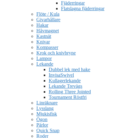
Fjäderringar
Flatslagna fjäderringar
Flöte / Kula
Givarhållare
Hakar
Håvmagnet
Kastnät
Knivar
Kompasser
Krok och knivbryne
Lampor
Lekande
Dubbel lek med hake
InvisaSwivel
Kullagerlekande
Lekande Trevägs
Rolling Three Jointed
Tournament Röstfri
Linräknare
Lysslang
Mjukisfisk
Ögon
Pärlor
Quick Snap
Roder