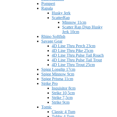
Pomperi
Rapala
Husky Jerk
ScatterRap
Minnow 11cm
Scatter Rap Djup Husky
Jerk 10cm
Rhino Softfish
Savage Gear
4D Line Thru Perch 23cm
4D Line Thru Pike 25cm
4D Line Thru Pulse Tail Roach
4D Line Thru Pulse Tail Trout
4D Line Thru Trout 25cm
Spigg Longlip 17cm
Spigg Minnow 9cm
Spigg Prisma 11cm
Strike Pro
Inquisitor 8cm
Strike 10,5cm
Strike 7,5cm
Strike 9cm
Tomic
Classic 4 Tum
Tubby 4 Tum