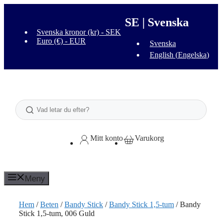
Hoppa
till
SE | Svenska
innehåll
Svenska kronor (kr) - SEK
Euro (€) - EUR
Svenska
English
(
Engelska
)
Sök
Mitt konto
Varukorg
Meny
Hem
/
Beten
/
Bandy Stick
/
Bandy Stick 1,5-tum
/ Bandy
Stick 1,5-tum, 006 Guld