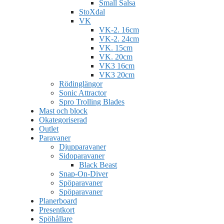
Small Salsa
StoXdal
VK
VK-2. 16cm
VK-2. 24cm
VK. 15cm
VK. 20cm
VK3 16cm
VK3 20cm
Rödinglängor
Sonic Attractor
Spro Trolling Blades
Mast och block
Okategoriserad
Outlet
Paravaner
Djupparavaner
Sidoparavaner
Black Beast
Snap-On-Diver
Spöparavaner
Spöparavaner
Planerboard
Presentkort
Spöhållare