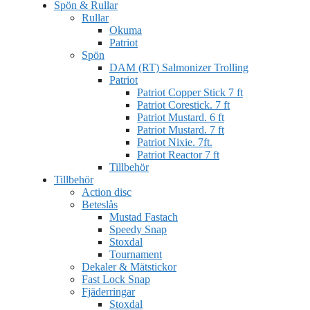
Spön & Rullar
Rullar
Okuma
Patriot
Spön
DAM (RT) Salmonizer Trolling
Patriot
Patriot Copper Stick 7 ft
Patriot Corestick. 7 ft
Patriot Mustard. 6 ft
Patriot Mustard. 7 ft
Patriot Nixie. 7ft.
Patriot Reactor 7 ft
Tillbehör
Tillbehör
Action disc
Beteslås
Mustad Fastach
Speedy Snap
Stoxdal
Tournament
Dekaler & Mätstickor
Fast Lock Snap
Fjäderringar
Stoxdal