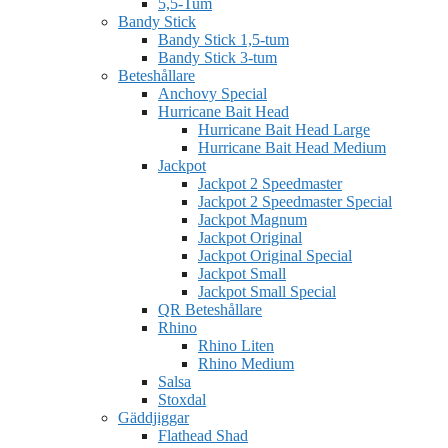
5,5-Tum
Bandy Stick
Bandy Stick 1,5-tum
Bandy Stick 3-tum
Beteshållare
Anchovy Special
Hurricane Bait Head
Hurricane Bait Head Large
Hurricane Bait Head Medium
Jackpot
Jackpot 2 Speedmaster
Jackpot 2 Speedmaster Special
Jackpot Magnum
Jackpot Original
Jackpot Original Special
Jackpot Small
Jackpot Small Special
QR Beteshållare
Rhino
Rhino Liten
Rhino Medium
Salsa
Stoxdal
Gäddjiggar
Flathead Shad