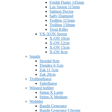
Freddi Flutter 145mm
Lax Spoon 115mm
Salmon Doctor
Salty Diamond
Trolling 115mm
Trolling 150mm
Trout Killer
VK-XON Spoon
X-ON 10cm
X-ON 12cm
X-ON 15cm
X-ON 8cm
Squids
Stoxdal 9cm
Trendex 6,5cm
Zak 11,5cm
Zak 20cm
Trollingflugor
Tubeflugor
Winged bobber
Spinn-X Large
Spinn-X Medium
Wobbler
Bandit Generator
Bandit Generator Chrome