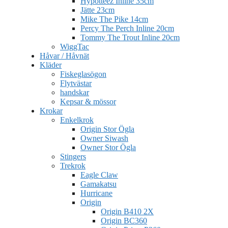
Hypotteez Inline 35cm
Jätte 23cm
Mike The Pike 14cm
Percy The Perch Inline 20cm
Tommy The Trout Inline 20cm
WiggTac
Håvar / Håvnät
Kläder
Fiskeglasögon
Flytvästar
handskar
Kepsar & mössor
Krokar
Enkelkrok
Origin Stor Ögla
Owner Siwash
Owner Stor Ögla
Stingers
Trekrok
Eagle Claw
Gamakatsu
Hurricane
Origin
Origin B410 2X
Origin BC360