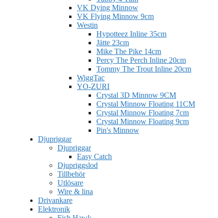
VK Dying Minnow
VK Flying Minnow 9cm
Westin
Hypotteez Inline 35cm
Jätte 23cm
Mike The Pike 14cm
Percy The Perch Inline 20cm
Tommy The Trout Inline 20cm
WiggTac
YO-ZURI
Crystal 3D Minnow 9CM
Crystal Minnow Floating 11CM
Crystal Minnow Floating 7cm
Crystal Minnow Floating 9cm
Pin's Minnow
Djupriggar
Djupriggar
Easy Catch
Djupriggslod
Tillbehör
Utlösare
Wire & lina
Drivankare
Elektronik
Fish Hawk