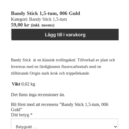
Bandy Stick 1,5-tum, 006 Guld
Kategori:
Bandy Stick 1,5-tum
59,00
kr
(inkl. moms)
Bandy Stick 1,5-tum, 006 Guld mängd
−
＋
Lägg till i varukorg
Bandy Stick är en klassisk trollingsked. Tillverkad av plast och
levereras med en färdigknuten fluorocarbontafs med en
tillhörande Origin stark krok och trippellekande.
Vikt
0,02 kg
Det finns inga recensioner än.
Bli först med att recensera ”Bandy Stick 1,5-tum, 006
Guld”
Ditt betyg
*