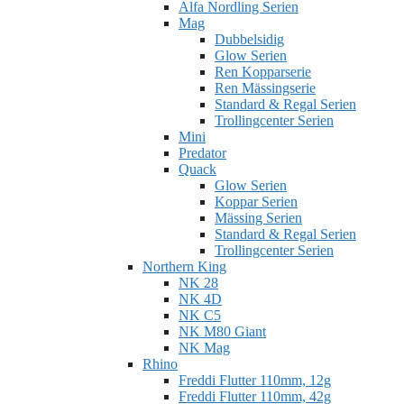
Alfa Nordling Serien
Mag
Dubbelsidig
Glow Serien
Ren Kopparserie
Ren Mässingserie
Standard & Regal Serien
Trollingcenter Serien
Mini
Predator
Quack
Glow Serien
Koppar Serien
Mässing Serien
Standard & Regal Serien
Trollingcenter Serien
Northern King
NK 28
NK 4D
NK C5
NK M80 Giant
NK Mag
Rhino
Freddi Flutter 110mm, 12g
Freddi Flutter 110mm, 42g