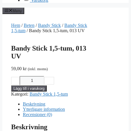
Varukorg
Meny
Hem
/
Beten
/
Bandy Stick
/
Bandy Stick
1,5-tum
/ Bandy Stick 1,5-tum, 013 UV
Bandy Stick 1,5-tum, 013
UV
59,00
kr
(inkl. moms)
−
＋
Bandy
Stick
Lägg till i varukorg
1,5-
Kategori:
Bandy Stick 1,5-tum
tum,
013
Beskrivning
UV
Ytterligare information
mängd
Recensioner (0)
Beskrivning