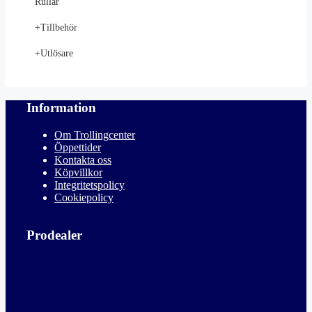
Rullar
+
Tillbehör
+
Utlösare
Information
Om Trollingcenter
Öppettider
Kontakta oss
Köpvillkor
Integritetspolicy
Cookiepolicy
Prodealer