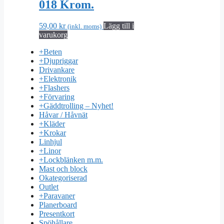
018 Krom.
59,00
kr
Lägg till i
(inkl. moms)
varukorg
+
Beten
+
Djupriggar
Drivankare
+
Elektronik
+
Flashers
+
Förvaring
+
Gäddtrolling – Nyhet!
Håvar / Håvnät
+
Kläder
+
Krokar
Linhjul
+
Linor
+
Lockblänken m.m.
Mast och block
Okategoriserad
Outlet
+
Paravaner
Planerboard
Presentkort
Spöhållare