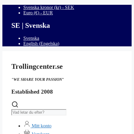
Hoppa
Svenska kronor (kr) - SEK
till
Euro (€) - EUR
innehåll
SE | Svenska
Svenska
English
(
Engelska
)
Trollingcenter.se
"WE SHARE YOUR PASSION
"
Established 2008
Sök
Mitt konto