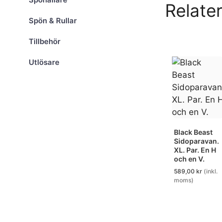
Relate
Spön & Rullar
Tillbehör
Utlösare
Black Beast
Sidoparavan.
XL. Par. En H
och en V.
589,00
kr
(inkl.
moms)