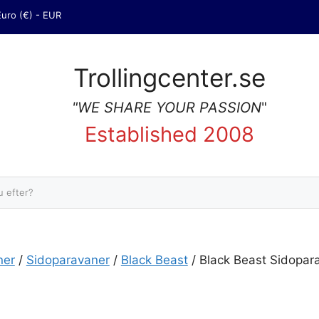
Euro (€) - EUR
Trollingcenter.se
"WE SHARE YOUR PASSION
"
Established 2008
Sök
ner
/
Sidoparavaner
/
Black Beast
/ Black Beast Sidopar
idoparavan. Medium. Höger. mängd