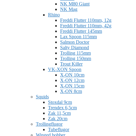
NK M80 Giant
NK Mag
Rhino
Freddi Flutter 110mm, 12g
Freddi Flutter 110mm, 42g
Freddi Flutter 145mm
Lax Spoon 115mm
Salmon Doctor
Salty Diamond
Trolling 115mm
Trolling 150mm
Trout Killer
VK-XON Spoon
X-ON 10cm
X-ON 12cm
X-ON 15cm
X-ON 8cm
Squids
Stoxdal 9cm
Trendex 6,5cm
Zak 11,5cm
Zak 20cm
Trollingflugor
Tubeflugor
Winged bobber