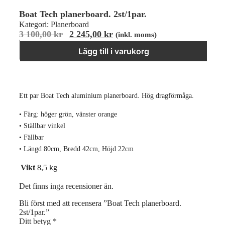
Boat Tech planerboard. 2st/1par.
Kategori:
Planerboard
Det
Det
3 100,00
kr
2 245,00
kr
(inkl. moms)
Boat Tech planerboard. 2st/1par. mängd
ursprungliga
nuvarande
−
＋
Lägg till i varukorg
priset
priset
var:
är:
3
2
100,00 kr.
245,00 kr.
Ett par Boat Tech aluminium planerboard. Hög dragförmåga.
• Färg: höger grön, vänster orange
• Ställbar vinkel
• Fällbar
• Längd 80cm, Bredd 42cm, Höjd 22cm
Vikt
8,5 kg
Det finns inga recensioner än.
Bli först med att recensera ”Boat Tech planerboard.
2st/1par.”
Ditt betyg
*