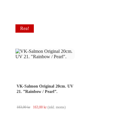
var:
är:
2
1
450,00 kr.
790,00 kr.
Rea!
VK-Salmon Original 20cm. UV
21. ”Rainbow / Pearl”.
Det
Det
183,00
kr
163,00
kr
(inkl. moms)
ursprungliga
nuvarande
priset
priset
var:
är:
183,00 kr.
163,00 kr.