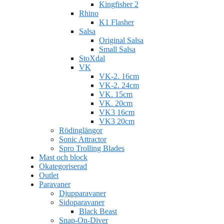
Kingfisher 2
Rhino
K1 Flasher
Salsa
Original Salsa
Small Salsa
StoXdal
VK
VK-2. 16cm
VK-2. 24cm
VK. 15cm
VK. 20cm
VK3 16cm
VK3 20cm
Rödinglängor
Sonic Attractor
Spro Trolling Blades
Mast och block
Okategoriserad
Outlet
Paravaner
Djupparavaner
Sidoparavaner
Black Beast
Snap-On-Diver