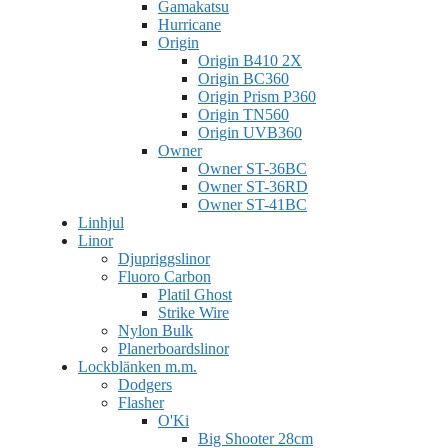
Gamakatsu
Hurricane
Origin
Origin B410 2X
Origin BC360
Origin Prism P360
Origin TN560
Origin UVB360
Owner
Owner ST-36BC
Owner ST-36RD
Owner ST-41BC
Linhjul
Linor
Djupriggslinor
Fluoro Carbon
Platil Ghost
Strike Wire
Nylon Bulk
Planerboardslinor
Lockblänken m.m.
Dodgers
Flasher
O'Ki
Big Shooter 28cm