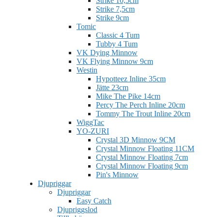
Strike 10,5cm
Strike 7,5cm
Strike 9cm
Tomic
Classic 4 Tum
Tubby 4 Tum
VK Dying Minnow
VK Flying Minnow 9cm
Westin
Hypotteez Inline 35cm
Jätte 23cm
Mike The Pike 14cm
Percy The Perch Inline 20cm
Tommy The Trout Inline 20cm
WiggTac
YO-ZURI
Crystal 3D Minnow 9CM
Crystal Minnow Floating 11CM
Crystal Minnow Floating 7cm
Crystal Minnow Floating 9cm
Pin's Minnow
Djupriggar
Djupriggar
Easy Catch
Djupriggslod