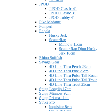
JPOD
J:POD Classic 4"
JPOD Classic 3"
JPOD Tubby 4"
Pike Madame
Pomperi
Rapala
Husky Jerk
ScatterRap
Minnow 11cm
Scatter Rap Djup Husky
Jerk 10cm
Rhino Softfish
Savage Gear
4D Line Thru Perch 23cm
4D Line Thru Pike 25cm
4D Line Thru Pulse Tail Roach
4D Line Thru Pulse Tail Trout
4D Line Thru Trout 25cm
Spigg Longlip 17cm
Spigg Minnow 9cm
Spigg Prisma 11cm
Strike Pro
Inquisitor 8cm