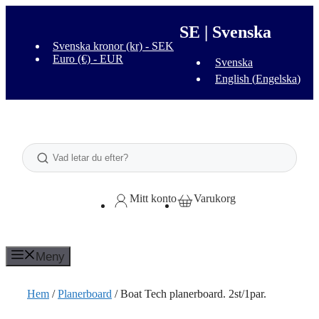
Hoppa
till
SE | Svenska
innehåll
Svenska kronor (kr) - SEK
Euro (€) - EUR
Svenska
English
(
Engelska
)
Sök
Mitt konto
Varukorg
Meny
Hem
/
Planerboard
/ Boat Tech planerboard. 2st/1par.