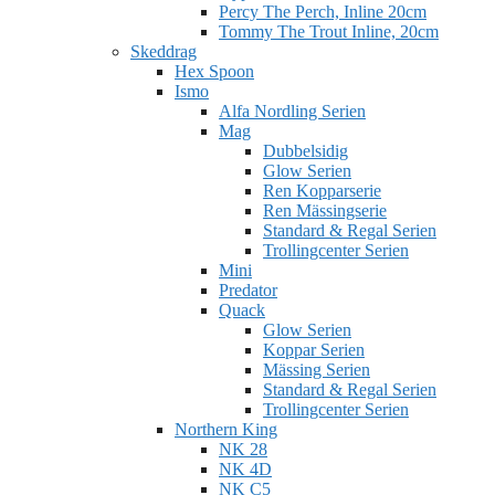
Percy The Perch, Inline 20cm
Tommy The Trout Inline, 20cm
Skeddrag
Hex Spoon
Ismo
Alfa Nordling Serien
Mag
Dubbelsidig
Glow Serien
Ren Kopparserie
Ren Mässingserie
Standard & Regal Serien
Trollingcenter Serien
Mini
Predator
Quack
Glow Serien
Koppar Serien
Mässing Serien
Standard & Regal Serien
Trollingcenter Serien
Northern King
NK 28
NK 4D
NK C5