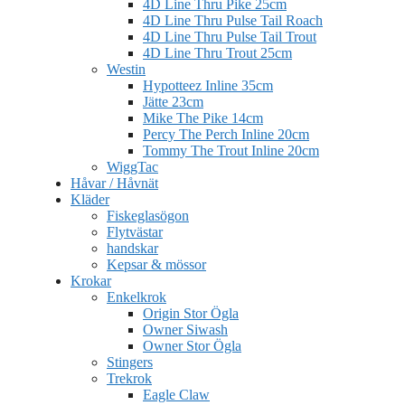
4D Line Thru Pike 25cm
4D Line Thru Pulse Tail Roach
4D Line Thru Pulse Tail Trout
4D Line Thru Trout 25cm
Westin
Hypotteez Inline 35cm
Jätte 23cm
Mike The Pike 14cm
Percy The Perch Inline 20cm
Tommy The Trout Inline 20cm
WiggTac
Håvar / Håvnät
Kläder
Fiskeglasögon
Flytvästar
handskar
Kepsar & mössor
Krokar
Enkelkrok
Origin Stor Ögla
Owner Siwash
Owner Stor Ögla
Stingers
Trekrok
Eagle Claw