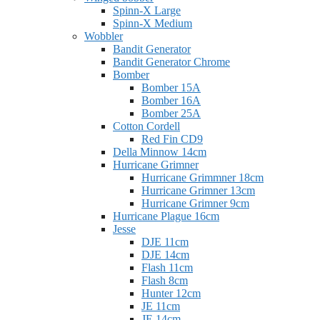
Spinn-X Large
Spinn-X Medium
Wobbler
Bandit Generator
Bandit Generator Chrome
Bomber
Bomber 15A
Bomber 16A
Bomber 25A
Cotton Cordell
Red Fin CD9
Della Minnow 14cm
Hurricane Grimner
Hurricane Grimmner 18cm
Hurricane Grimner 13cm
Hurricane Grimner 9cm
Hurricane Plague 16cm
Jesse
DJE 11cm
DJE 14cm
Flash 11cm
Flash 8cm
Hunter 12cm
JE 11cm
JE 14cm