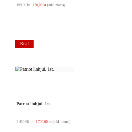
Det
Det
199,00
kr
170,00
kr
(inkl. moms)
ursprungliga
nuvarande
priset
priset
var:
är:
199,00 kr.
170,00 kr.
Rea!
Patriot linhjul. 1st.
Det
Det
2 450,00
kr
1 790,00
kr
(inkl. moms)
ursprungliga
nuvarande
priset
priset