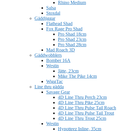
Rhino Medium
Salsa
Stoxdal
Gäddjiggar
Flathead Shad
Fox Rage Pro Shad
Pro Shad 18cm
Pro Shad 23cm
Pro Shad 28cm
Mad Roach 3D
Gäddwobblers
Bomber 16A
Westin
Jätte, 23cm
Mike The Pike 14cm
WiggTac
Line thru gädda
Savage Gear
4D Line Thru Perch 23cm
4D Line Thru Pike 25cm
4D Line Thru Pulse Tail Roach
4D Line Thru Pulse Tail Trout
4D Line Thru Trout 25cm
Westin
Hypotteez Inline, 35cm