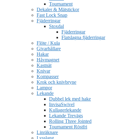
Tournament
Dekaler & Mätstickor
Fast Lock Snap
Fjäderringar
Stoxdal
Fjäderringar
Flatslagna fjäderringar
Flöte / Kula
Givarhållare
Hakar
Håvmagnet
Kastnät
Knivar
Kompasser
Krok och knivbryne
Lampor
Lekande
Dubbel lek med hake
InvisaSwivel
Kullagerlekande
Lekande Trevägs
Rolling Three Jointed
Tournament Röstfri
Linräknare
Lysslang