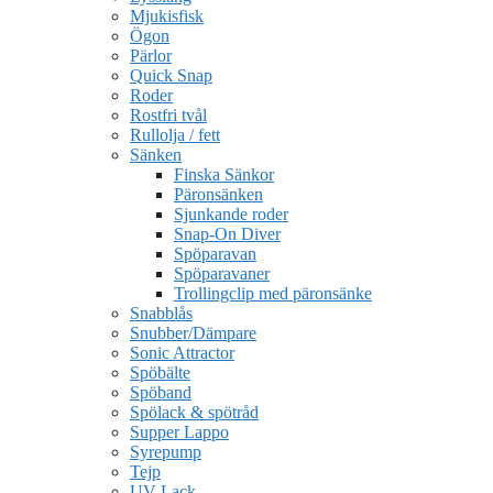
Mjukisfisk
Ögon
Pärlor
Quick Snap
Roder
Rostfri tvål
Rullolja / fett
Sänken
Finska Sänkor
Päronsänken
Sjunkande roder
Snap-On Diver
Spöparavan
Spöparavaner
Trollingclip med päronsänke
Snabblås
Snubber/Dämpare
Sonic Attractor
Spöbälte
Spöband
Spölack & spötråd
Supper Lappo
Syrepump
Tejp
UV Lack