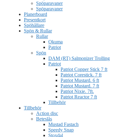
Spöparavaner
Spöparavaner
Planerboard
Presentkort
Spöhållare
Spön & Rullar
Rullar
Okuma
Patriot
Spön
DAM (RT) Salmonizer Trolling
Patriot
Patriot Copper Stick 7 ft
Patriot Corestick. 7 ft
Patriot Mustard. 6 ft
Patriot Mustard. 7 ft
Patriot Nixie. 7ft.
Patriot Reactor 7 ft
Tillbehör
Tillbehör
Action disc
Beteslås
Mustad Fastach
Speedy Snap
Stoxdal