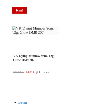
Rea!
VK Dying Minnow 9cm, 12g.
Glow DM9 207
Det
Det
109,00
kr
94,00
kr
(inkl. moms)
ursprungliga
nuvarande
priset
priset
var:
är:
109,00 kr.
94,00 kr.
Beten