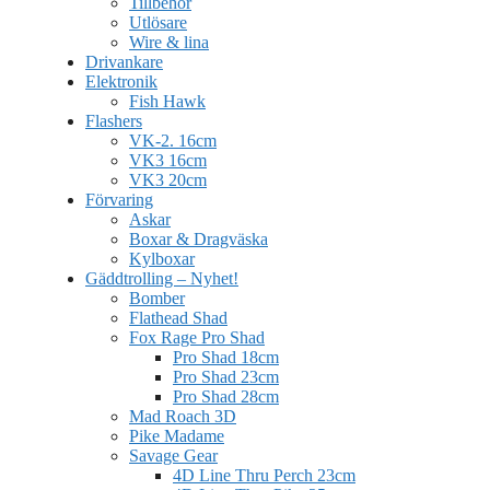
Tillbehör
Utlösare
Wire & lina
Drivankare
Elektronik
Fish Hawk
Flashers
VK-2. 16cm
VK3 16cm
VK3 20cm
Förvaring
Askar
Boxar & Dragväska
Kylboxar
Gäddtrolling – Nyhet!
Bomber
Flathead Shad
Fox Rage Pro Shad
Pro Shad 18cm
Pro Shad 23cm
Pro Shad 28cm
Mad Roach 3D
Pike Madame
Savage Gear
4D Line Thru Perch 23cm