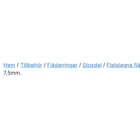
Hem
/
Tillbehör
/
Fjäderringar
/
Stoxdal
/
Flatslagna fj
7,5mm.