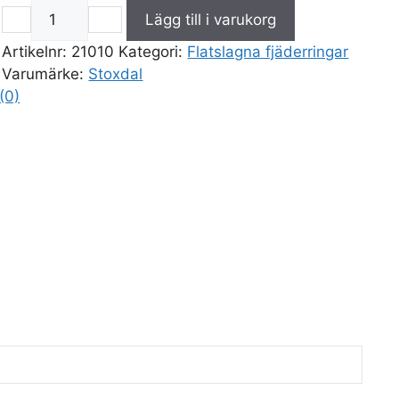
−
＋
Lägg till i varukorg
Flatslagna
fjäderringar.
Artikelnr:
21010
Kategori:
Flatslagna fjäderringar
10-
Varumärke:
Stoxdal
(0)
pack.
Stl.
7,5mm.
mängd