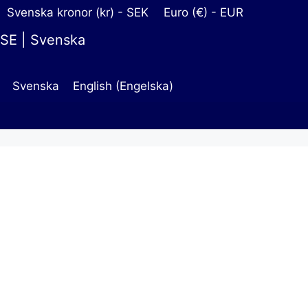
Hoppa
Svenska kronor (kr) - SEK
Euro (€) - EUR
till
SE | Svenska
innehåll
Svenska
English
(
Engelska
)