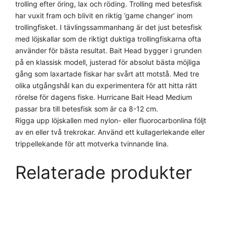
trolling efter öring, lax och röding. Trolling med betesfisk
har vuxit fram och blivit en riktig ’game changer’ inom
trollingfisket. I tävlingssammanhang är det just betesfisk
med löjskallar som de riktigt duktiga trollingfiskarna ofta
använder för bästa resultat. Bait Head bygger i grunden
på en klassisk modell, justerad för absolut bästa möjliga
gång som laxartade fiskar har svårt att motstå. Med tre
olika utgångshål kan du experimentera för att hitta rätt
rörelse för dagens fiske. Hurricane Bait Head Medium
passar bra till betesfisk som är ca 8-12 cm.
Rigga upp löjskallen med nylon- eller fluorocarbonlina följt
av en eller två trekrokar. Använd ett kullagerlekande eller
trippellekande för att motverka tvinnande lina.
Relaterade produkter