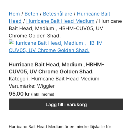
Hem
/
Beten
/
Beteshållare
/
Hurricane Bait
Head
/
Hurricane Bait Head Medium
/ Hurricane
Bait Head, Medium , HBHM-CUV05, UV
Chrome Golden Shad.
Hurricane Bait Head, Medium , HBHM-
CUV05, UV Chrome Golden Shad.
Kategori:
Hurricane Bait Head Medium
Varumärke:
Wiggler
95,00
kr
(inkl. moms)
Hurricane Bait Head, Medium , HBHM-CUV05, UV 
−
＋
Lägg till i varukorg
Hurricane Bait Head Medium är en mindre löjskalle för