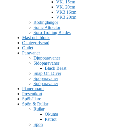
VK. 15cm
VK. 20cm
VK3 16cm
VK3 20cm
Rödinglängor
Sonic Attractor
Spro Trolling Blades
Mast och block
Okategoriserad
Outlet
Paravaner
Djupparavaner
Sidoparavaner
Black Beast
Snap-On-Diver
Spöparavaner
Spöparavaner
Planerboard
Presentkort
Spöhållare
Spön & Rullar
Rullar
Okuma
Patriot
Spön