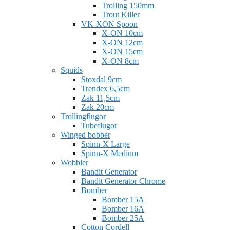
Trolling 150mm
Trout Killer
VK-XON Spoon
X-ON 10cm
X-ON 12cm
X-ON 15cm
X-ON 8cm
Squids
Stoxdal 9cm
Trendex 6,5cm
Zak 11,5cm
Zak 20cm
Trollingflugor
Tubeflugor
Winged bobber
Spinn-X Large
Spinn-X Medium
Wobbler
Bandit Generator
Bandit Generator Chrome
Bomber
Bomber 15A
Bomber 16A
Bomber 25A
Cotton Cordell