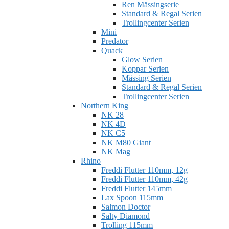
Ren Mässingserie
Standard & Regal Serien
Trollingcenter Serien
Mini
Predator
Quack
Glow Serien
Koppar Serien
Mässing Serien
Standard & Regal Serien
Trollingcenter Serien
Northern King
NK 28
NK 4D
NK C5
NK M80 Giant
NK Mag
Rhino
Freddi Flutter 110mm, 12g
Freddi Flutter 110mm, 42g
Freddi Flutter 145mm
Lax Spoon 115mm
Salmon Doctor
Salty Diamond
Trolling 115mm