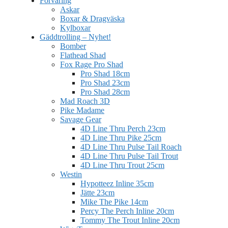
Förvaring
Askar
Boxar & Dragväska
Kylboxar
Gäddtrolling – Nyhet!
Bomber
Flathead Shad
Fox Rage Pro Shad
Pro Shad 18cm
Pro Shad 23cm
Pro Shad 28cm
Mad Roach 3D
Pike Madame
Savage Gear
4D Line Thru Perch 23cm
4D Line Thru Pike 25cm
4D Line Thru Pulse Tail Roach
4D Line Thru Pulse Tail Trout
4D Line Thru Trout 25cm
Westin
Hypotteez Inline 35cm
Jätte 23cm
Mike The Pike 14cm
Percy The Perch Inline 20cm
Tommy The Trout Inline 20cm