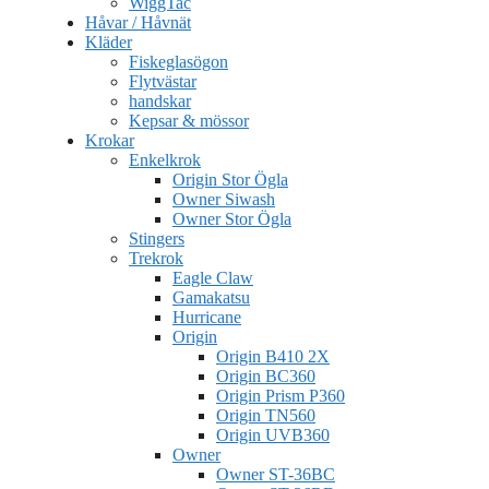
WiggTac
Håvar / Håvnät
Kläder
Fiskeglasögon
Flytvästar
handskar
Kepsar & mössor
Krokar
Enkelkrok
Origin Stor Ögla
Owner Siwash
Owner Stor Ögla
Stingers
Trekrok
Eagle Claw
Gamakatsu
Hurricane
Origin
Origin B410 2X
Origin BC360
Origin Prism P360
Origin TN560
Origin UVB360
Owner
Owner ST-36BC