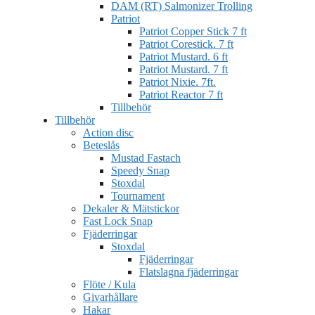
DAM (RT) Salmonizer Trolling
Patriot
Patriot Copper Stick 7 ft
Patriot Corestick. 7 ft
Patriot Mustard. 6 ft
Patriot Mustard. 7 ft
Patriot Nixie. 7ft.
Patriot Reactor 7 ft
Tillbehör
Tillbehör
Action disc
Beteslås
Mustad Fastach
Speedy Snap
Stoxdal
Tournament
Dekaler & Mätstickor
Fast Lock Snap
Fjäderringar
Stoxdal
Fjäderringar
Flatslagna fjäderringar
Flöte / Kula
Givarhållare
Hakar