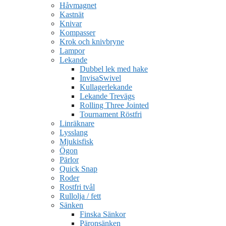
Håvmagnet
Kastnät
Knivar
Kompasser
Krok och knivbryne
Lampor
Lekande
Dubbel lek med hake
InvisaSwivel
Kullagerlekande
Lekande Trevägs
Rolling Three Jointed
Tournament Röstfri
Linräknare
Lysslang
Mjukisfisk
Ögon
Pärlor
Quick Snap
Roder
Rostfri tvål
Rullolja / fett
Sänken
Finska Sänkor
Päronsänken