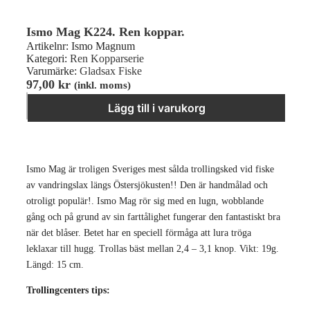
Ismo Mag K224. Ren koppar.
Artikelnr:
Ismo Magnum
Kategori:
Ren Kopparserie
Varumärke:
Gladsax Fiske
97,00
kr
(inkl. moms)
Ismo Mag K224. Ren koppar. mängd
−
＋
Lägg till i varukorg
Ismo Mag är troligen Sveriges mest sålda trollingsked vid fiske
av vandringslax längs Östersjökusten!! Den är handmålad och
otroligt populär!. Ismo Mag rör sig med en lugn, wobblande
gång och på grund av sin farttålighet fungerar den fantastiskt bra
när det blåser. Betet har en speciell förmåga att lura tröga
leklaxar till hugg. Trollas bäst mellan 2,4 – 3,1 knop. Vikt: 19g.
Längd: 15 cm.
Trollingcenters tips: