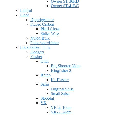
Owner ST-36RD
Owner ST-41BC
Linhjul
Linor
Djupriggslinor
Fluoro Carbon
Platil Ghost
Strike Wire
Nylon Bulk
Planerboardslinor
Lockblänken m.m.
Dodgers
Flasher
O'Ki
Big Shooter 28cm
Kingfisher 2
Rhino
K1 Flasher
Salsa
Original Salsa
Small Salsa
StoXdal
VK
VK-2. 16cm
VK-2. 24cm