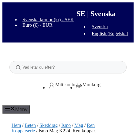
Hoppa
till
SE | Svenska
innehåll
Svenska kronor (kr) - SEK
Euro (€) - EUR
Svenska
English
(
Engelska
)
Sök
Mitt konto
Varukorg
Meny
Hem
/
Beten
/
Skeddrag
/
Ismo
/
Mag
/
Ren
Kopparserie
/ Ismo Mag K224. Ren koppar.