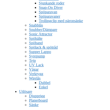
Sjunkande roder
Snap-On Diver
Spöparavan
Spöparavaner
Trollingclip med päronsänke
Snabblås
Snubber/Dämpare
Sonic Attractor
Spöbälte
Spöband
Spölack & spötråd
Supper Lappo
Syrepump
Tejp
UV Lack
Vågar
Verktygg
Wirelås
Dubbel
Enkel
Utlösare
Djupprigg
Planerboard
Sänke