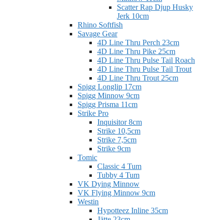
Scatter Rap Djup Husky
Jerk 10cm
Rhino Softfish
Savage Gear
4D Line Thru Perch 23cm
4D Line Thru Pike 25cm
4D Line Thru Pulse Tail Roach
4D Line Thru Pulse Tail Trout
4D Line Thru Trout 25cm
Spigg Longlip 17cm
Spigg Minnow 9cm
Spigg Prisma 11cm
Strike Pro
Inquisitor 8cm
Strike 10,5cm
Strike 7,5cm
Strike 9cm
Tomic
Classic 4 Tum
Tubby 4 Tum
VK Dying Minnow
VK Flying Minnow 9cm
Westin
Hypotteez Inline 35cm
Jätte 23cm