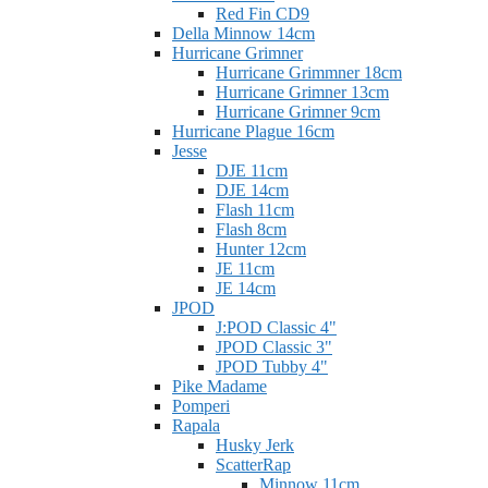
Red Fin CD9
Della Minnow 14cm
Hurricane Grimner
Hurricane Grimmner 18cm
Hurricane Grimner 13cm
Hurricane Grimner 9cm
Hurricane Plague 16cm
Jesse
DJE 11cm
DJE 14cm
Flash 11cm
Flash 8cm
Hunter 12cm
JE 11cm
JE 14cm
JPOD
J:POD Classic 4"
JPOD Classic 3"
JPOD Tubby 4"
Pike Madame
Pomperi
Rapala
Husky Jerk
ScatterRap
Minnow 11cm