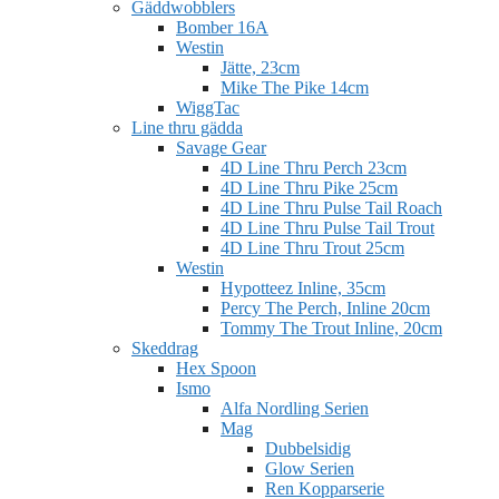
Gäddwobblers
Bomber 16A
Westin
Jätte, 23cm
Mike The Pike 14cm
WiggTac
Line thru gädda
Savage Gear
4D Line Thru Perch 23cm
4D Line Thru Pike 25cm
4D Line Thru Pulse Tail Roach
4D Line Thru Pulse Tail Trout
4D Line Thru Trout 25cm
Westin
Hypotteez Inline, 35cm
Percy The Perch, Inline 20cm
Tommy The Trout Inline, 20cm
Skeddrag
Hex Spoon
Ismo
Alfa Nordling Serien
Mag
Dubbelsidig
Glow Serien
Ren Kopparserie