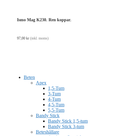
Ismo Mag K230. Ren koppar.
97,00
kr
(inkl. moms)
Beten
Apex
1,5-Tum
3-Tum
4-Tum
4,5-Tum
5,5-Tum
Bandy Stick
Bandy Stick 1,5-tum
Bandy Stick 3-tum
Beteshållare