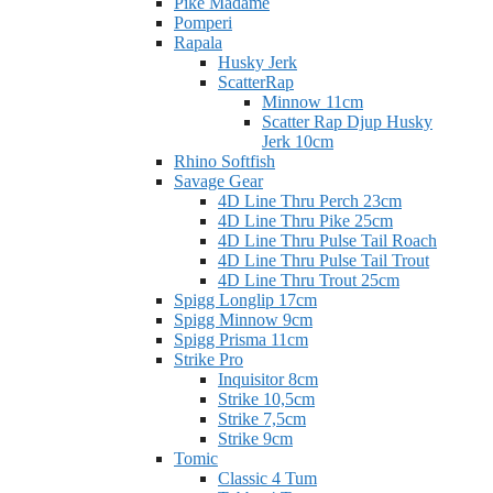
Pike Madame
Pomperi
Rapala
Husky Jerk
ScatterRap
Minnow 11cm
Scatter Rap Djup Husky
Jerk 10cm
Rhino Softfish
Savage Gear
4D Line Thru Perch 23cm
4D Line Thru Pike 25cm
4D Line Thru Pulse Tail Roach
4D Line Thru Pulse Tail Trout
4D Line Thru Trout 25cm
Spigg Longlip 17cm
Spigg Minnow 9cm
Spigg Prisma 11cm
Strike Pro
Inquisitor 8cm
Strike 10,5cm
Strike 7,5cm
Strike 9cm
Tomic
Classic 4 Tum