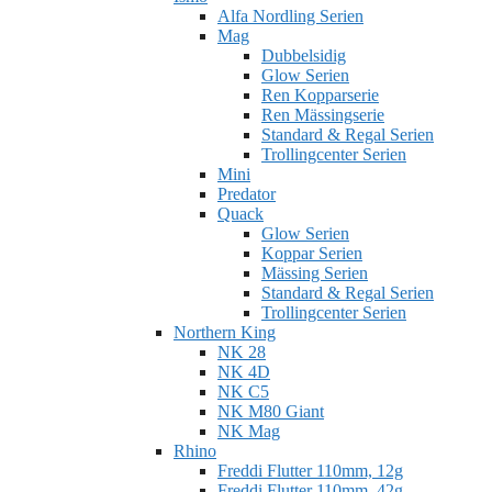
Alfa Nordling Serien
Mag
Dubbelsidig
Glow Serien
Ren Kopparserie
Ren Mässingserie
Standard & Regal Serien
Trollingcenter Serien
Mini
Predator
Quack
Glow Serien
Koppar Serien
Mässing Serien
Standard & Regal Serien
Trollingcenter Serien
Northern King
NK 28
NK 4D
NK C5
NK M80 Giant
NK Mag
Rhino
Freddi Flutter 110mm, 12g
Freddi Flutter 110mm, 42g