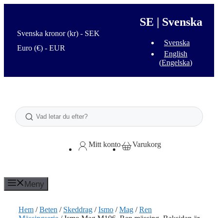
Hoppa
till
SE | Svenska
innehåll
Svenska kronor (kr) - SEK
Svenska
Euro (€) - EUR
English
(
Engelska
)
Sök
Mitt konto
Varukorg
Meny
Hem
/
Beten
/
Skeddrag
/
Ismo
/
Mag
/
Ren