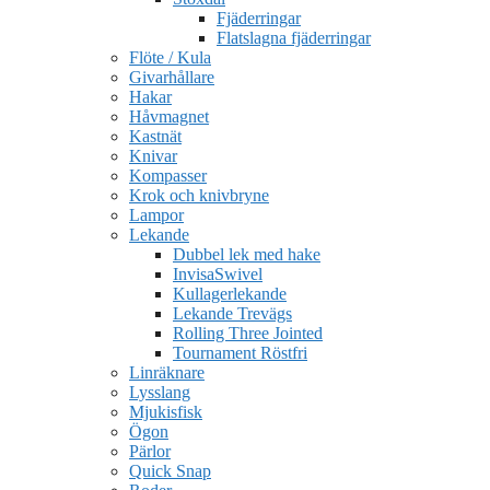
Fjäderringar
Flatslagna fjäderringar
Flöte / Kula
Givarhållare
Hakar
Håvmagnet
Kastnät
Knivar
Kompasser
Krok och knivbryne
Lampor
Lekande
Dubbel lek med hake
InvisaSwivel
Kullagerlekande
Lekande Trevägs
Rolling Three Jointed
Tournament Röstfri
Linräknare
Lysslang
Mjukisfisk
Ögon
Pärlor
Quick Snap