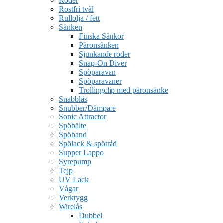
Roder
Rostfri tvål
Rullolja / fett
Sänken
Finska Sänkor
Päronsänken
Sjunkande roder
Snap-On Diver
Spöparavan
Spöparavaner
Trollingclip med päronsänke
Snabblås
Snubber/Dämpare
Sonic Attractor
Spöbälte
Spöband
Spölack & spötråd
Supper Lappo
Syrepump
Tejp
UV Lack
Vågar
Verktygg
Wirelås
Dubbel