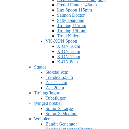
Freddi Flutter 145mm
Lax Spoon 115mm
Salmon Doctor
Salty Diamond
Trolling 115mm
Trolling 150mm
Trout Killer
VK-XON Spoon
X-ON 10cm
X-ON 12cm
X-ON 15cm
X-ON 8cm
Squids
Stoxdal 9cm
Trendex 6,5cm
Zak 11,5cm
Zak 20cm
Trollingflugor
Tubeflugor
Winged bobber
Spinn-X Large
Spinn-X Medium
Wobbler
Bandit Generator