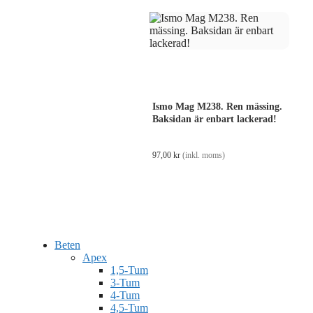
Ismo Mag M238. Ren mässing.
Baksidan är enbart lackerad!
97,00
kr
(inkl. moms)
Beten
Apex
1,5-Tum
3-Tum
4-Tum
4,5-Tum