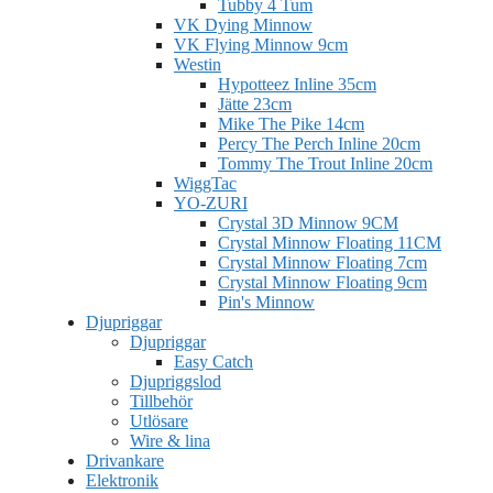
Tubby 4 Tum
VK Dying Minnow
VK Flying Minnow 9cm
Westin
Hypotteez Inline 35cm
Jätte 23cm
Mike The Pike 14cm
Percy The Perch Inline 20cm
Tommy The Trout Inline 20cm
WiggTac
YO-ZURI
Crystal 3D Minnow 9CM
Crystal Minnow Floating 11CM
Crystal Minnow Floating 7cm
Crystal Minnow Floating 9cm
Pin's Minnow
Djupriggar
Djupriggar
Easy Catch
Djupriggslod
Tillbehör
Utlösare
Wire & lina
Drivankare
Elektronik