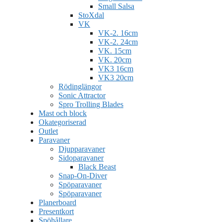
Small Salsa
StoXdal
VK
VK-2. 16cm
VK-2. 24cm
VK. 15cm
VK. 20cm
VK3 16cm
VK3 20cm
Rödinglängor
Sonic Attractor
Spro Trolling Blades
Mast och block
Okategoriserad
Outlet
Paravaner
Djupparavaner
Sidoparavaner
Black Beast
Snap-On-Diver
Spöparavaner
Spöparavaner
Planerboard
Presentkort
Spöhållare