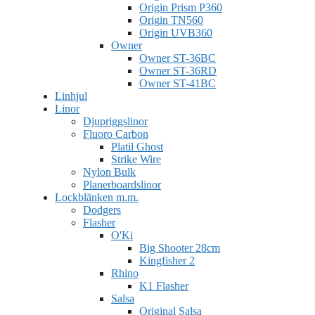
Origin Prism P360
Origin TN560
Origin UVB360
Owner
Owner ST-36BC
Owner ST-36RD
Owner ST-41BC
Linhjul
Linor
Djupriggslinor
Fluoro Carbon
Platil Ghost
Strike Wire
Nylon Bulk
Planerboardslinor
Lockblänken m.m.
Dodgers
Flasher
O'Ki
Big Shooter 28cm
Kingfisher 2
Rhino
K1 Flasher
Salsa
Original Salsa