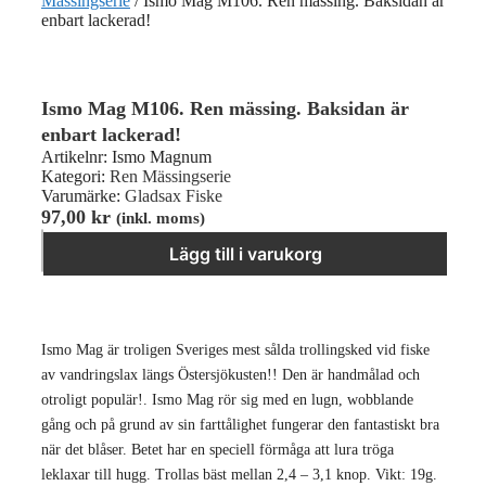
Mässingserie
/ Ismo Mag M106. Ren mässing. Baksidan är
enbart lackerad!
Ismo Mag M106. Ren mässing. Baksidan är
enbart lackerad!
Artikelnr:
Ismo Magnum
Kategori:
Ren Mässingserie
Varumärke:
Gladsax Fiske
97,00
kr
(inkl. moms)
Ismo Mag M106. Ren mässing. Baksidan är enbart lackerad! mä
−
＋
Lägg till i varukorg
Ismo Mag är troligen Sveriges mest sålda trollingsked vid fiske
av vandringslax längs Östersjökusten!! Den är handmålad och
otroligt populär!. Ismo Mag rör sig med en lugn, wobblande
gång och på grund av sin farttålighet fungerar den fantastiskt bra
när det blåser. Betet har en speciell förmåga att lura tröga
leklaxar till hugg. Trollas bäst mellan 2,4 – 3,1 knop. Vikt: 19g.