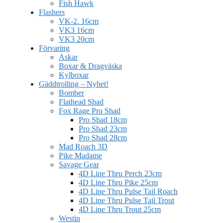
Fish Hawk
Flashers
VK-2. 16cm
VK3 16cm
VK3 20cm
Förvaring
Askar
Boxar & Dragväska
Kylboxar
Gäddtrolling – Nyhet!
Bomber
Flathead Shad
Fox Rage Pro Shad
Pro Shad 18cm
Pro Shad 23cm
Pro Shad 28cm
Mad Roach 3D
Pike Madame
Savage Gear
4D Line Thru Perch 23cm
4D Line Thru Pike 25cm
4D Line Thru Pulse Tail Roach
4D Line Thru Pulse Tail Trout
4D Line Thru Trout 25cm
Westin