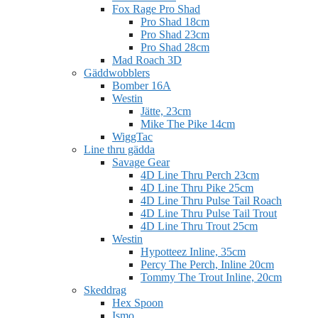
Fox Rage Pro Shad
Pro Shad 18cm
Pro Shad 23cm
Pro Shad 28cm
Mad Roach 3D
Gäddwobblers
Bomber 16A
Westin
Jätte, 23cm
Mike The Pike 14cm
WiggTac
Line thru gädda
Savage Gear
4D Line Thru Perch 23cm
4D Line Thru Pike 25cm
4D Line Thru Pulse Tail Roach
4D Line Thru Pulse Tail Trout
4D Line Thru Trout 25cm
Westin
Hypotteez Inline, 35cm
Percy The Perch, Inline 20cm
Tommy The Trout Inline, 20cm
Skeddrag
Hex Spoon
Ismo