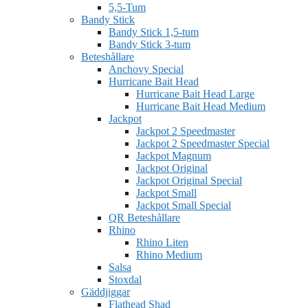
5,5-Tum
Bandy Stick
Bandy Stick 1,5-tum
Bandy Stick 3-tum
Beteshållare
Anchovy Special
Hurricane Bait Head
Hurricane Bait Head Large
Hurricane Bait Head Medium
Jackpot
Jackpot 2 Speedmaster
Jackpot 2 Speedmaster Special
Jackpot Magnum
Jackpot Original
Jackpot Original Special
Jackpot Small
Jackpot Small Special
QR Beteshållare
Rhino
Rhino Liten
Rhino Medium
Salsa
Stoxdal
Gäddjiggar
Flathead Shad