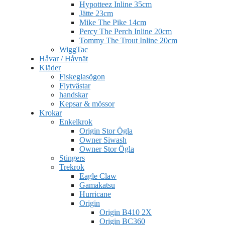
Hypotteez Inline 35cm
Jätte 23cm
Mike The Pike 14cm
Percy The Perch Inline 20cm
Tommy The Trout Inline 20cm
WiggTac
Håvar / Håvnät
Kläder
Fiskeglasögon
Flytvästar
handskar
Kepsar & mössor
Krokar
Enkelkrok
Origin Stor Ögla
Owner Siwash
Owner Stor Ögla
Stingers
Trekrok
Eagle Claw
Gamakatsu
Hurricane
Origin
Origin B410 2X
Origin BC360