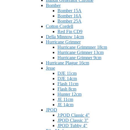
Bandit Generator Chrome
Bomber
Bomber 15A
Bomber 16A
Bomber 25A
Cotton Cordell
Red Fin CD9
Della Minnow 14cm
Hurricane Grimner
Hurricane Grimmner 18cm
Hurricane Grimner 13cm
Hurricane Grimner 9cm
Hurricane Plague 16cm
Jesse
DJE 11cm
DJE 14cm
Flash 11cm
Flash 8cm
Hunter 12cm
JE 11cm
JE 14cm
JPOD
J:POD Classic 4"
JPOD Classic 3"
JPOD Tubby 4"