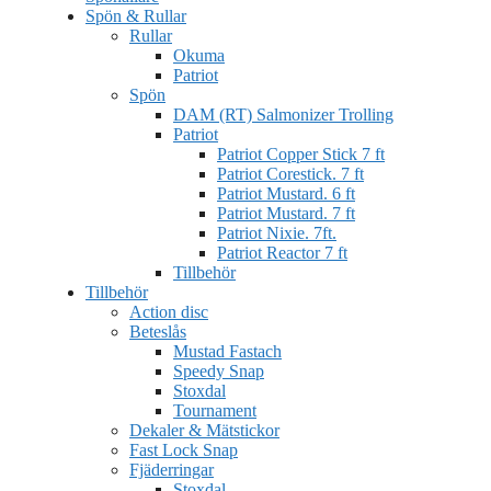
Spön & Rullar
Rullar
Okuma
Patriot
Spön
DAM (RT) Salmonizer Trolling
Patriot
Patriot Copper Stick 7 ft
Patriot Corestick. 7 ft
Patriot Mustard. 6 ft
Patriot Mustard. 7 ft
Patriot Nixie. 7ft.
Patriot Reactor 7 ft
Tillbehör
Tillbehör
Action disc
Beteslås
Mustad Fastach
Speedy Snap
Stoxdal
Tournament
Dekaler & Mätstickor
Fast Lock Snap
Fjäderringar
Stoxdal