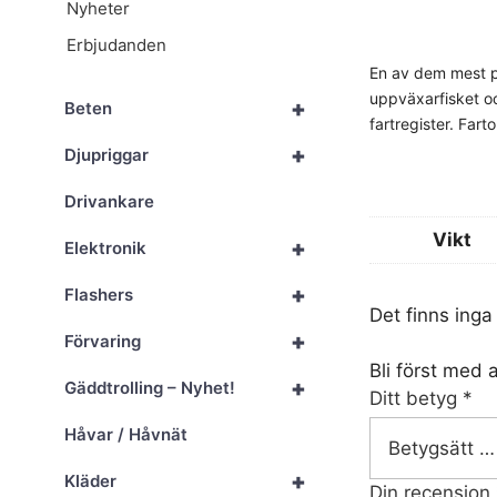
Nyheter
Erbjudanden
En av dem mest p
uppväxarfisket oc
+
Beten
fartregister. Fart
+
Djupriggar
Drivankare
Vikt
+
Elektronik
+
Flashers
Det finns inga
+
Förvaring
Bli först med 
+
Gäddtrolling – Nyhet!
Ditt betyg
*
Håvar / Håvnät
+
Kläder
Din recension