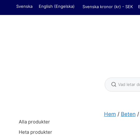
Hoppa
Svenska
English
(
Engelska
)
Svenska kronor (kr) - SEK
till
innehåll
Hem
/
Beten
Alla produkter
Ismo Quack 2
Heta produkter