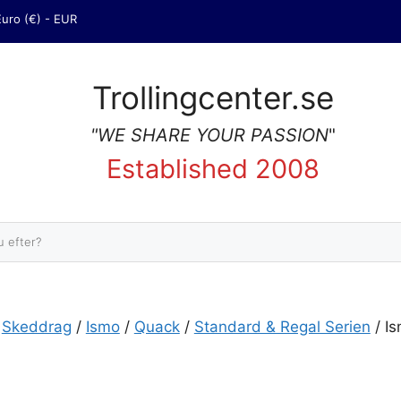
Euro (€) - EUR
Trollingcenter.se
"WE SHARE YOUR PASSION
"
Established 2008
Sök
/
Skeddrag
/
Ismo
/
Quack
/
Standard & Regal Serien
/ I
30. mängd