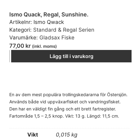
Ismo Quack, Regal, Sunshine.
Artikelnr:
Ismo Qwack
Kategori:
Standard & Regal Serien
Varumärke:
Gladsax Fiske
77,00
kr
(inkl. moms)
−
＋
Lägg till i varukorg
En av dem mest populära trollingskedararna för Östersjön.
Används både vid uppväxarfisket och vandringsfisket.
Den har en väldigt fin gång och ett brett fartregister.
Fartområde 1,5 – 2,5 knop. Vikt: 13 g. Längd: 11,5 cm.
Vikt
0,015 kg