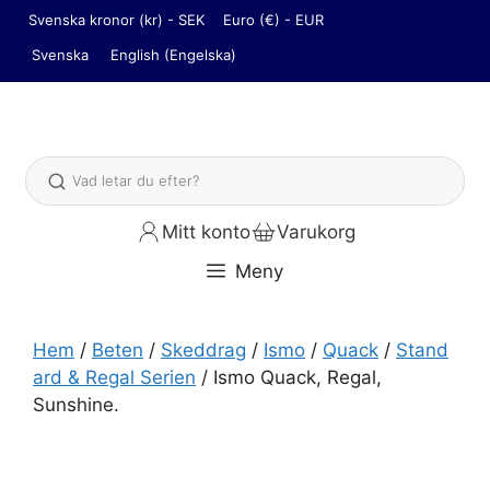
Hoppa
Svenska kronor (kr) - SEK
Euro (€) - EUR
till
Svenska
English
(
Engelska
)
innehåll
Sök
Mitt konto
Varukorg
Meny
Hem
/
Beten
/
Skeddrag
/
Ismo
/
Quack
/
Stand
ard & Regal Serien
/ Ismo Quack, Regal,
Sunshine.
Ismo Quack, Regal, Sunshine. mängd