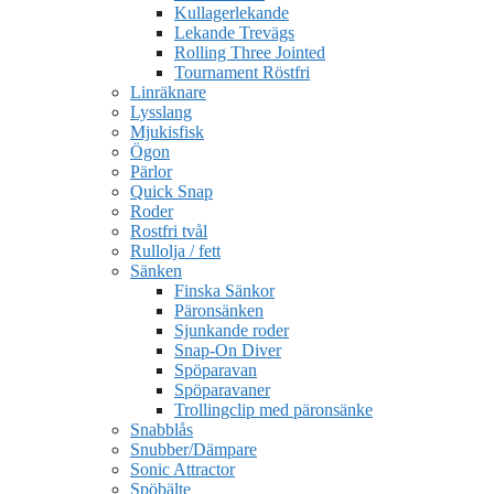
Kullagerlekande
Lekande Trevägs
Rolling Three Jointed
Tournament Röstfri
Linräknare
Lysslang
Mjukisfisk
Ögon
Pärlor
Quick Snap
Roder
Rostfri tvål
Rullolja / fett
Sänken
Finska Sänkor
Päronsänken
Sjunkande roder
Snap-On Diver
Spöparavan
Spöparavaner
Trollingclip med päronsänke
Snabblås
Snubber/Dämpare
Sonic Attractor
Spöbälte