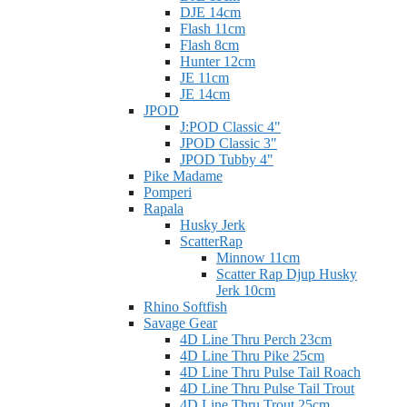
DJE 14cm
Flash 11cm
Flash 8cm
Hunter 12cm
JE 11cm
JE 14cm
JPOD
J:POD Classic 4"
JPOD Classic 3"
JPOD Tubby 4"
Pike Madame
Pomperi
Rapala
Husky Jerk
ScatterRap
Minnow 11cm
Scatter Rap Djup Husky
Jerk 10cm
Rhino Softfish
Savage Gear
4D Line Thru Perch 23cm
4D Line Thru Pike 25cm
4D Line Thru Pulse Tail Roach
4D Line Thru Pulse Tail Trout
4D Line Thru Trout 25cm