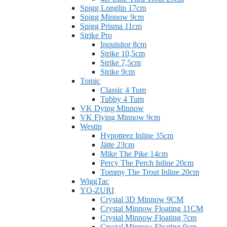
Spigg Longlip 17cm
Spigg Minnow 9cm
Spigg Prisma 11cm
Strike Pro
Inquisitor 8cm
Strike 10,5cm
Strike 7,5cm
Strike 9cm
Tomic
Classic 4 Tum
Tubby 4 Tum
VK Dying Minnow
VK Flying Minnow 9cm
Westin
Hypotteez Inline 35cm
Jätte 23cm
Mike The Pike 14cm
Percy The Perch Inline 20cm
Tommy The Trout Inline 20cm
WiggTac
YO-ZURI
Crystal 3D Minnow 9CM
Crystal Minnow Floating 11CM
Crystal Minnow Floating 7cm
Crystal Minnow Floating 9cm