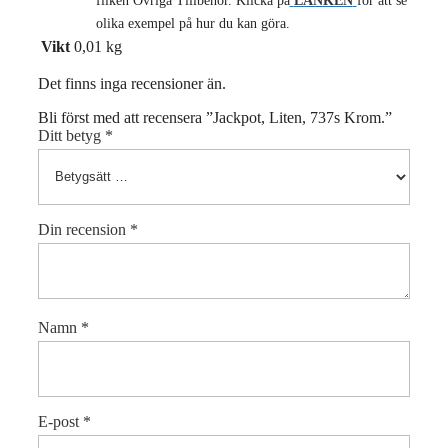
fliken Övriga Tillbehör. Klicka på
LÄNKEN
för att se
olika exempel på hur du kan göra.
Vikt
0,01 kg
Det finns inga recensioner än.
Bli först med att recensera ”Jackpot, Liten, 737s Krom.”
Ditt betyg
*
Din recension
*
Namn
*
E-post
*