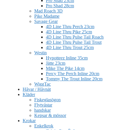
Pro Shad 23cm
Pro Shad 28cm
Mad Roach 3D
Pike Madame
Savage Gear
4D Line Thru Perch 23cm
4D Line Thru Pike 25cm
4D Line Thru Pulse Tail Roach
4D Line Thru Pulse Tail Trout
4D Line Thru Trout 25cm
Westin
Hypotteez Inline 35cm
Jätte 23cm
Mike The Pike 14cm
Percy The Perch Inline 20cm
Tommy The Trout Inline 20cm
WiggTac
Håvar / Håvnät
Kläder
Fiskeglasögon
Flytvästar
handskar
Kepsar & mössor
Krokar
Enkelkrok