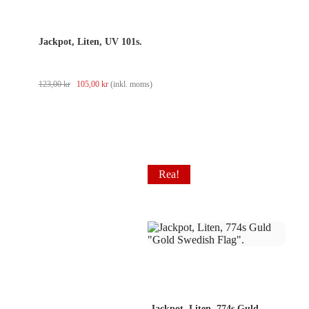
Jackpot, Liten, UV 101s.
Det
Det
123,00
kr
105,00
kr
(inkl. moms)
ursprungliga
nuvarande
priset
priset
var:
är:
123,00 kr.
105,00 kr.
Rea!
Jackpot, Liten, 774s Guld