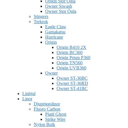
Origin Stor Ögla
Owner Siwash
Owner Stor Ögla
Stingers
Trekrok
Eagle Claw
Gamakatsu
Hurricane
Origin
Origin B410 2X
Origin BC360
Origin Prism P360
Origin TN560
Origin UVB360
Owner
Owner ST-36BC
Owner ST-36RD
Owner ST-41BC
Linhjul
Linor
Djupriggslinor
Fluoro Carbon
Platil Ghost
Strike Wire
Nylon Bulk