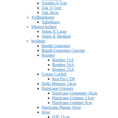
Trendex 6,5cm
Zak 11,5cm
Zak 20cm
Trollingflugor
Tubeflugor
Winged bobber
Spinn-X Large
Spinn-X Medium
Wobbler
Bandit Generator
Bandit Generator Chrome
Bomber
Bomber 15A
Bomber 16A
Bomber 25A
Cotton Cordell
Red Fin CD9
Della Minnow 14cm
Hurricane Grimner
Hurricane Grimmner 18cm
Hurricane Grimner 13cm
Hurricane Grimner 9cm
Hurricane Plague 16cm
Jesse
DJE 11cm