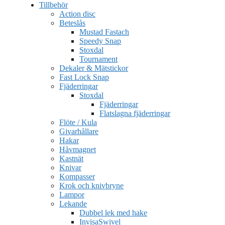
Tillbehör
Action disc
Beteslås
Mustad Fastach
Speedy Snap
Stoxdal
Tournament
Dekaler & Mätstickor
Fast Lock Snap
Fjäderringar
Stoxdal
Fjäderringar
Flatslagna fjäderringar
Flöte / Kula
Givarhållare
Hakar
Håvmagnet
Kastnät
Knivar
Kompasser
Krok och knivbryne
Lampor
Lekande
Dubbel lek med hake
InvisaSwivel