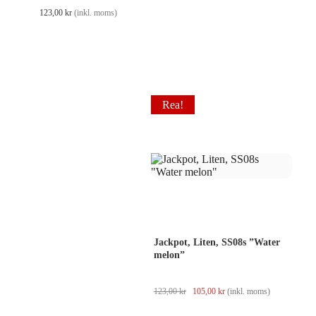
123,00
kr
(inkl. moms)
Rea!
Jackpot, Liten, SS08s ”Water
melon”
Det
Det
123,00
kr
105,00
kr
(inkl. moms)
ursprungliga
nuvarande
priset
priset