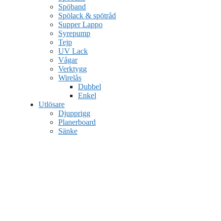
Spöband
Spölack & spötråd
Supper Lappo
Syrepump
Tejp
UV Lack
Vågar
Verktygg
Wirelås
Dubbel
Enkel
Utlösare
Djupprigg
Planerboard
Sänke