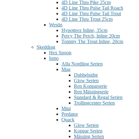
4D Line Thru Pike 25cm
4D Line Thru Pulse Tail Roach
4D Line Thru Pulse Tail Trout
4D Line Thru Trout 25cm
Westin
Hypotteez Inline, 35cm
Percy The Perch, Inline 20cm
Tommy The Trout Inline, 20cm
Skeddrag
Hex Spoon
Ismo
Alfa Nordling Serien
Mag
Dubbelsidig
Glow Serien
Ren Kopparserie
Ren Mässingserie
Standard & Regal Serien
Trollingcenter Serien
Mini
Predator
Quack
Glow Serien
Koppar Serien
Mässing Serien