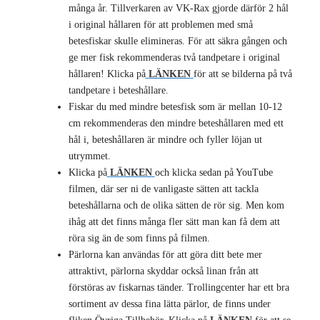
många år. Tillverkaren av VK-Rax gjorde därför 2 hål
i original hållaren för att problemen med små
betesfiskar skulle elimineras. För att säkra gången och
ge mer fisk rekommenderas två tandpetare i original
hållaren! Klicka på
LÄNKEN
för att se bilderna på två
tandpetare i beteshållare.
Fiskar du med mindre betesfisk som är mellan 10-12
cm rekommenderas den mindre beteshållaren med ett
hål i, beteshållaren är mindre och fyller löjan ut
utrymmet.
Klicka på
LÄNKEN
och klicka sedan på YouTube
filmen, där ser ni de vanligaste sätten att tackla
beteshållarna och de olika sätten de rör sig. Men kom
ihåg att det finns många fler sätt man kan få dem att
röra sig än de som finns på filmen.
Pärlorna kan användas för att göra ditt bete mer
attraktivt, pärlorna skyddar också linan från att
förstöras av fiskarnas tänder. Trollingcenter har ett bra
sortiment av dessa fina lätta pärlor, de finns under