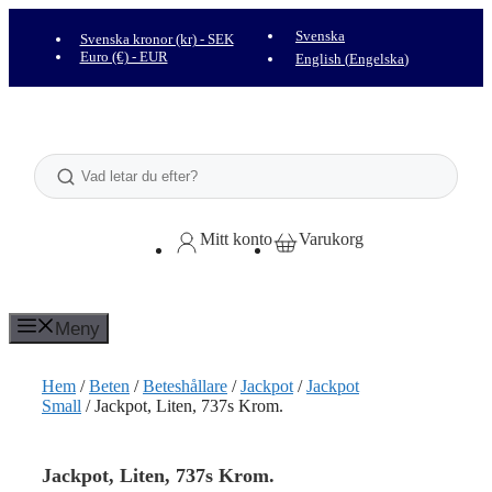
Hoppa
till
Svenska
Svenska kronor (kr) - SEK
innehåll
Euro (€) - EUR
English
(
Engelska
)
Sök
Mitt konto
Varukorg
Meny
Hem
/
Beten
/
Beteshållare
/
Jackpot
/
Jackpot
Small
/ Jackpot, Liten, 737s Krom.
Jackpot, Liten, 737s Krom.