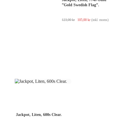
”Gold Swedish Flag”.
Det
Det
123,00
kr
105,00
kr
(inkl. moms)
ursprungliga
nuvarande
priset
priset
var:
är:
123,00 kr.
105,00 kr.
Jackpot, Liten, 600s Clear.