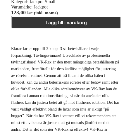
Kategori:
Jackpot Small
Varumärke:
Jackpot
123,00
kr
(inkl. moms)
Jackpot, Liten, 737s Krom. mängd
−
＋
Lägg till i varukorg
Klarar farter upp till 3 knop. 3 st. beteshållare i varje
förpackning. Tävlingsvinnare! Utvecklade av professionella
tävlingsfiskare! VK-Rax är den mest mångsidiga beteshållaren på
marknaden, framförallt för dess ändlösa möjlighet för justering
av rörelse i vattnet. Genom att trä linan i de olika hålen i
huvudet, kan du ändra betesfiskens rörelse efter behov samt efter
olika förhållanden. Alla olika rörelsemönster av VK-Rax kan du
framföra i annan rotationsriktning, så när du använder olika
flashers kan du justera betet att gå mot flasherns rotation. Det har
varit väldigt effektivt bland de laxar som inte är riktigt ”på
hugget”. När du har VK-Rax i vattnet vill vi rekommendera att
minst ett av betena är justerat att gå motsols jämfört med de
andra. Det är det som gör VK-Rax så effektiv! VK-Rax är