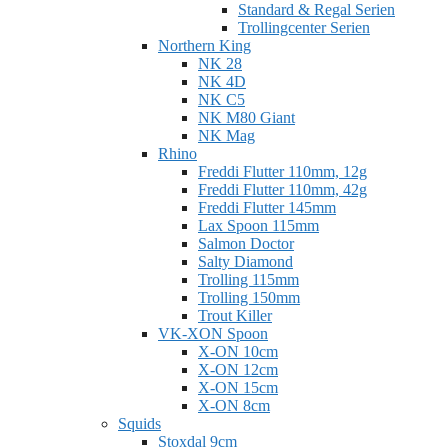
Standard & Regal Serien
Trollingcenter Serien
Northern King
NK 28
NK 4D
NK C5
NK M80 Giant
NK Mag
Rhino
Freddi Flutter 110mm, 12g
Freddi Flutter 110mm, 42g
Freddi Flutter 145mm
Lax Spoon 115mm
Salmon Doctor
Salty Diamond
Trolling 115mm
Trolling 150mm
Trout Killer
VK-XON Spoon
X-ON 10cm
X-ON 12cm
X-ON 15cm
X-ON 8cm
Squids
Stoxdal 9cm