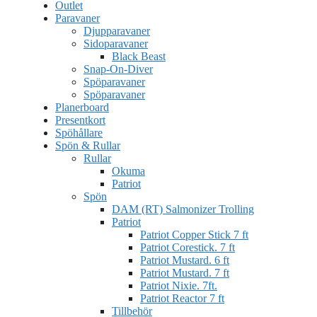
Outlet
Paravaner
Djupparavaner
Sidoparavaner
Black Beast
Snap-On-Diver
Spöparavaner
Spöparavaner
Planerboard
Presentkort
Spöhållare
Spön & Rullar
Rullar
Okuma
Patriot
Spön
DAM (RT) Salmonizer Trolling
Patriot
Patriot Copper Stick 7 ft
Patriot Corestick. 7 ft
Patriot Mustard. 6 ft
Patriot Mustard. 7 ft
Patriot Nixie. 7ft.
Patriot Reactor 7 ft
Tillbehör