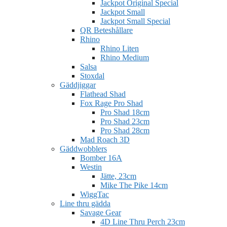
Jackpot Original Special
Jackpot Small
Jackpot Small Special
QR Beteshållare
Rhino
Rhino Liten
Rhino Medium
Salsa
Stoxdal
Gäddjiggar
Flathead Shad
Fox Rage Pro Shad
Pro Shad 18cm
Pro Shad 23cm
Pro Shad 28cm
Mad Roach 3D
Gäddwobblers
Bomber 16A
Westin
Jätte, 23cm
Mike The Pike 14cm
WiggTac
Line thru gädda
Savage Gear
4D Line Thru Perch 23cm