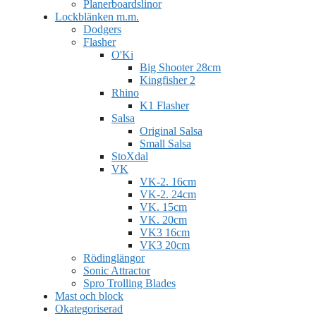
Planerboardslinor
Lockblänken m.m.
Dodgers
Flasher
O'Ki
Big Shooter 28cm
Kingfisher 2
Rhino
K1 Flasher
Salsa
Original Salsa
Small Salsa
StoXdal
VK
VK-2. 16cm
VK-2. 24cm
VK. 15cm
VK. 20cm
VK3 16cm
VK3 20cm
Rödinglängor
Sonic Attractor
Spro Trolling Blades
Mast och block
Okategoriserad