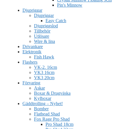
Pin's Minnow
Djupriggar
Djupriggar
Easy Catch
Djupriggslod
Tillbehör
Utlösare
Wire & lina
Drivankare
Elektronik
Fish Hawk
Flashers
VK-2. 16cm
VK3 16cm
VK3 20cm
Förvaring
Askar
Boxar & Dragväska
Kylboxar
Gäddtrolling – Nyhet!
Bomber
Flathead Shad
Fox Rage Pro Shad
Pro Shad 18cm