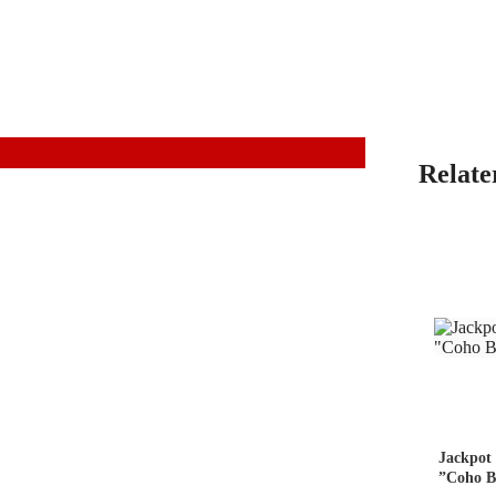
Relate
Jackpot
”Coho Bl