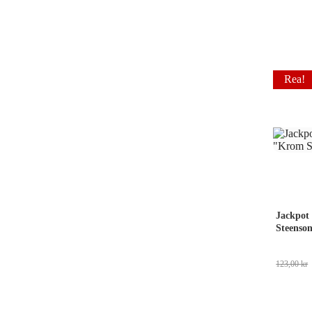
Rea!
Jackpot
Steenson
123,00
kr