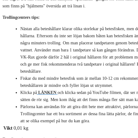
som finns på ”hjälmens” översida att trä linan i.
Trollingcenters tips:
Nästan alla beteshållare klarar olika storlekar på betesfisken, men d
hållarna. Eftersom du inte ser löjan bakom båten kan betesfisken änd
några minuters trolling. Om man placerar tandpetaren genom betesfi
vattnet. Använder man bara 1 tandpetare så kan gången förändras. 
VK-Rax gjorde därför 2 hål i original hållaren för att problemen me
och ge mer fisk rekommenderas två tandpetare i original hållaren! 
beteshållare.
Fiskar du med mindre betesfisk som är mellan 10-12 cm rekommende
beteshållaren är mindre och fyller löjan ut utrymmet.
Klicka på
LÄNKEN
och klicka sedan på YouTube filmen, där ser ni
sätten de rör sig. Men kom ihåg att det finns många fler sätt man k
Pärlorna kan användas för att göra ditt bete mer attraktivt, pärlorna
Trollingcenter har ett bra sortiment av dessa fina lätta pärlor, de f
att se olika exempel på hur du kan göra.
Vikt
0,01 kg