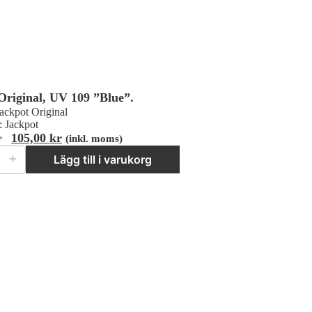
Original, UV 109 ”Blue”.
ackpot Original
:
Jackpot
Det
Det
r
105,00
kr
(inkl. moms)
iginal, UV 109 "Blue". mängd
ursprungliga
nuvarande
＋
Lägg till i varukorg
priset
priset
var:
är:
123,00 kr.
105,00 kr.