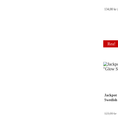
134,00
kr
Rea!
Jackpot
Swedish
123,00
kr