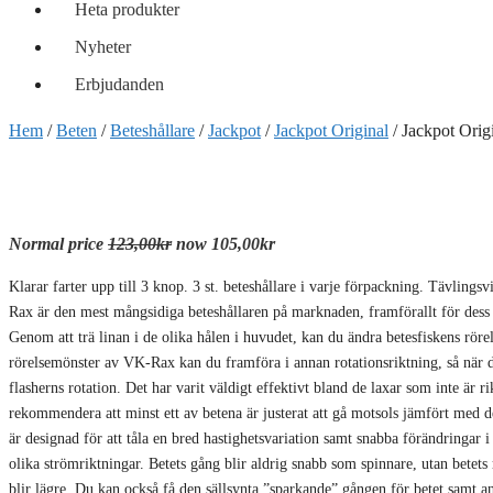
Heta produkter
Nyheter
Erbjudanden
Hem
/
Beten
/
Beteshållare
/
Jackpot
/
Jackpot Original
/ Jackpot Orig
Normal price
123,00kr
now 105,00kr
Klarar farter upp till 3 knop. 3 st. beteshållare i varje förpackning. Tävlings
Rax är den mest mångsidiga beteshållaren på marknaden, framförallt för dess ä
Genom att trä linan i de olika hålen i huvudet, kan du ändra betesfiskens rörel
rörelsemönster av VK-Rax kan du framföra i annan rotationsriktning, så när du
flasherns rotation. Det har varit väldigt effektivt bland de laxar som inte är r
rekommendera att minst ett av betena är justerat att gå motsols jämfört med
är designad för att tåla en bred hastighetsvariation samt snabba förändringar i f
olika strömriktningar. Betets gång blir aldrig snabb som spinnare, utan betets 
blir lägre. Du kan också få den sällsynta ”sparkande” gången för betet samt 