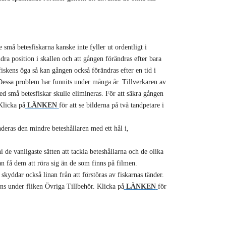
e små betesfiskarna kanske inte fyller ut ordentligt i
ra position i skallen och att gången förändras efter bara
skens öga så kan gången också förändras efter en tid i
Dessa problem har funnits under många år. Tillverkaren av
d små betesfiskar skulle elimineras. För att säkra gången
Klicka på
LÄNKEN
för att se bilderna på två tandpetare i
ras den mindre beteshållaren med ett hål i,
 de vanligaste sätten att tackla beteshållarna och de olika
an få dem att röra sig än de som finns på filmen.
 skyddar också linan från att förstöras av fiskarnas tänder.
inns under fliken Övriga Tillbehör. Klicka på
LÄNKEN
för