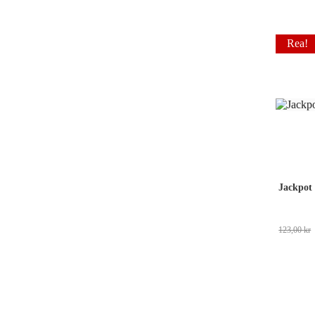
Rea!
123,00
kr