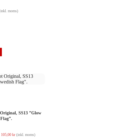
(inkl. moms)
 Original, SS13 ”Glow
 Flag”.
Det
Det
105,00
kr
(inkl. moms)
ursprungliga
nuvarande