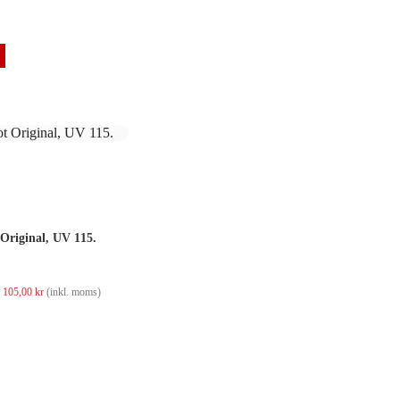
Jackpot Original, UV 115.
Det
Det
105,00
kr
(inkl. moms)
ursprungliga
nuvarande
priset
priset
var:
är:
123,00 kr.
105,00 kr.