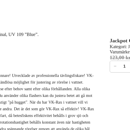
inal, UV 109 ”Blue”.
Jackpot 
Kategori:
J
Varumärke
123,00
k
Jackpot Or
−
vinnare! Utvecklade av professionella tävlingsfiskare! VK-
ndlösa möjlighet för justering av rörelse i vattnet.
se efter behov samt efter olika förhållanden. Alla olika
 använder olika flashers kan du justera betet att gå mot
iktigt ”på hugget”. När du har VK-Rax i vattnet vill vi
 de andra. Det är det som gör VK-Rax så effektiv! VK-Rax
art, då betesfiskens effektivitet behålls i grov sjö och
rotationshastighet behålls konstant även när hastigheten
andra spännande rörelser genom att använda de olika hål