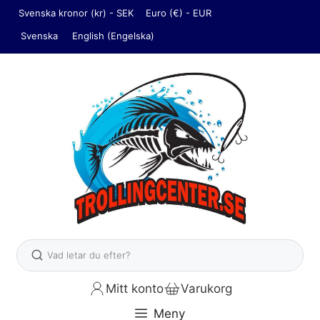
Hoppa
Svenska kronor (kr) - SEK
Euro (€) - EUR
till
Svenska
English
(
Engelska
)
innehåll
Sök
Mitt konto
Varukorg
Meny