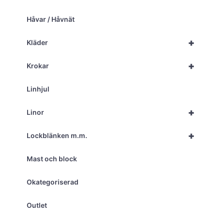
Håvar / Håvnät
+
Kläder
+
Krokar
Linhjul
+
Linor
+
Lockblänken m.m.
Mast och block
Okategoriserad
Outlet