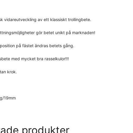
 vidareutveckling av ett klassiskt trollingbete.
ttningsmöjligheter gör betet unikt på marknaden!
osition på fästet ändras betets gång.
etsbete med mycket bra rasselkulor!!!
tan krok.
0g/19mm
rade produkter