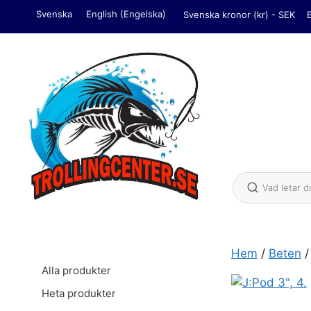
Hoppa
Svenska
English
(
Engelska
)
Svenska kronor (kr) - SEK
till
innehåll
Hem
/
Beten
Alla produkter
J:Pod 3", 4. 
Heta produkter