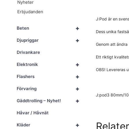
Nyheter
Erbjudanden
J:Pod är en svensk
+
Beten
Dess unika fastsä
+
Djupriggar
Genom att ändra p
Drivankare
Ett riktigt kvalit
+
Elektronik
OBS! Levereras u
+
Flashers
+
Förvaring
J:pod3 80mm/1
+
Gäddtrolling – Nyhet!
Håvar / Håvnät
Relate
+
Kläder