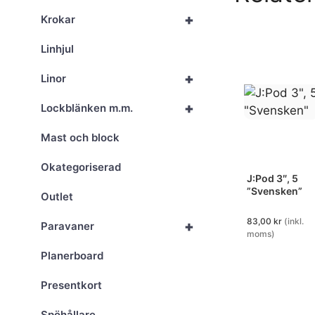
+
Krokar
Linhjul
+
Linor
+
Lockblänken m.m.
Mast och block
Okategoriserad
J:Pod 3″, 5
”Svensken”
Outlet
83,00
kr
(inkl.
+
Paravaner
moms)
Planerboard
Presentkort
Spöhållare