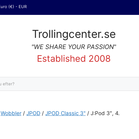
Euro (€) - EUR
Trollingcenter.se
"WE SHARE YOUR PASSION
"
Established 2008
Sök
/
Wobbler
/
JPOD
/
JPOD Classic 3"
/ J:Pod 3″, 4.
mängd