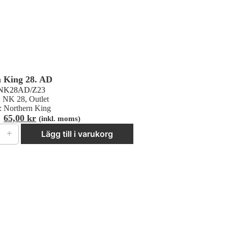
 King 28. AD
NK28AD/Z23
:
NK 28
,
Outlet
:
Northern King
Det
Det
65,00
kr
(inkl. moms)
ursprungliga
nuvarande
＋
Lägg till i varukorg
priset
priset
var:
är:
85,00 kr.
65,00 kr.