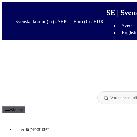
Hoppa
till
SE | Sven
innehåll
Svenska kronor (kr) - SEK
Euro (€) - EUR
Svensk
English
Meny
Alla produkter