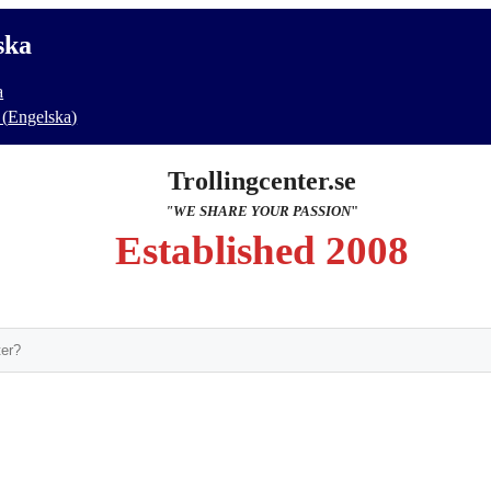
ska
a
(
Engelska
)
Trollingcenter.se
"WE SHARE YOUR PASSION
"
Established 2008
Sök