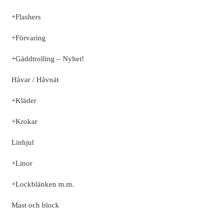
+
Flashers
+
Förvaring
+
Gäddtrolling – Nyhet!
Håvar / Håvnät
+
Kläder
+
Krokar
Linhjul
+
Linor
+
Lockblänken m.m.
Mast och block