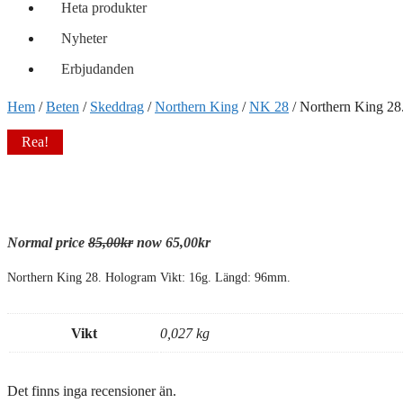
Heta produkter
Nyheter
Erbjudanden
Hem
/
Beten
/
Skeddrag
/
Northern King
/
NK 28
/ Northern King 2
Northern King 28. AD mängd
Rea!
Normal price
85,00kr
now 65,00kr
Northern King 28. Hologram Vikt: 16g. Längd: 96mm.
Vikt
0,027 kg
Det finns inga recensioner än.