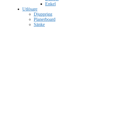
Enkel
Utlösare
Djupprigg
Planerboard
Sänke