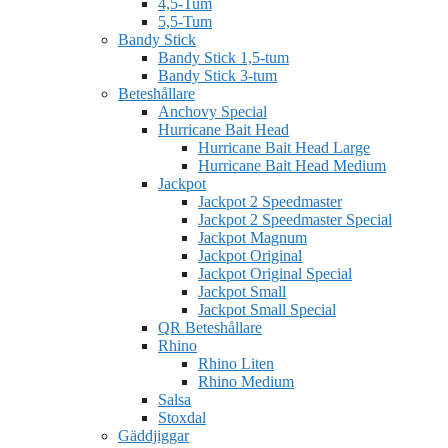
4,5-Tum
5,5-Tum
Bandy Stick
Bandy Stick 1,5-tum
Bandy Stick 3-tum
Beteshållare
Anchovy Special
Hurricane Bait Head
Hurricane Bait Head Large
Hurricane Bait Head Medium
Jackpot
Jackpot 2 Speedmaster
Jackpot 2 Speedmaster Special
Jackpot Magnum
Jackpot Original
Jackpot Original Special
Jackpot Small
Jackpot Small Special
QR Beteshållare
Rhino
Rhino Liten
Rhino Medium
Salsa
Stoxdal
Gäddjiggar