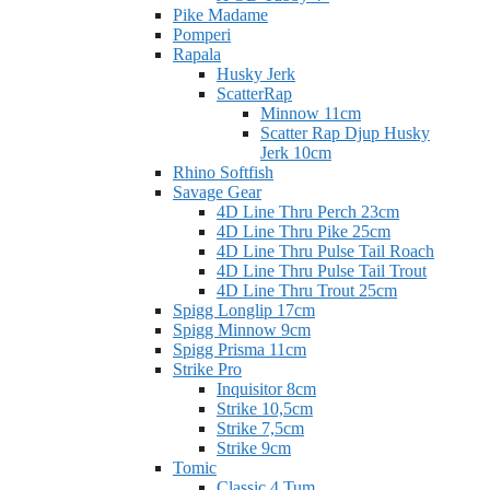
Pike Madame
Pomperi
Rapala
Husky Jerk
ScatterRap
Minnow 11cm
Scatter Rap Djup Husky
Jerk 10cm
Rhino Softfish
Savage Gear
4D Line Thru Perch 23cm
4D Line Thru Pike 25cm
4D Line Thru Pulse Tail Roach
4D Line Thru Pulse Tail Trout
4D Line Thru Trout 25cm
Spigg Longlip 17cm
Spigg Minnow 9cm
Spigg Prisma 11cm
Strike Pro
Inquisitor 8cm
Strike 10,5cm
Strike 7,5cm
Strike 9cm
Tomic
Classic 4 Tum