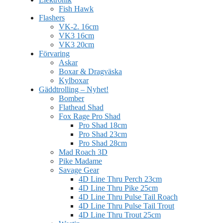
Fish Hawk
Flashers
VK-2. 16cm
VK3 16cm
VK3 20cm
Förvaring
Askar
Boxar & Dragväska
Kylboxar
Gäddtrolling – Nyhet!
Bomber
Flathead Shad
Fox Rage Pro Shad
Pro Shad 18cm
Pro Shad 23cm
Pro Shad 28cm
Mad Roach 3D
Pike Madame
Savage Gear
4D Line Thru Perch 23cm
4D Line Thru Pike 25cm
4D Line Thru Pulse Tail Roach
4D Line Thru Pulse Tail Trout
4D Line Thru Trout 25cm