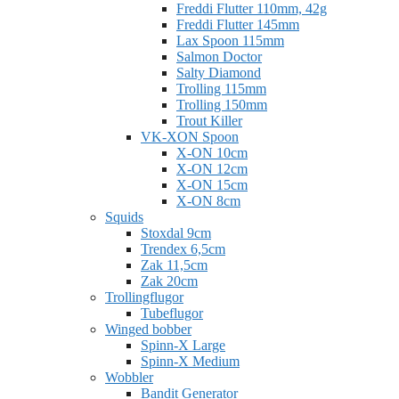
Freddi Flutter 110mm, 42g
Freddi Flutter 145mm
Lax Spoon 115mm
Salmon Doctor
Salty Diamond
Trolling 115mm
Trolling 150mm
Trout Killer
VK-XON Spoon
X-ON 10cm
X-ON 12cm
X-ON 15cm
X-ON 8cm
Squids
Stoxdal 9cm
Trendex 6,5cm
Zak 11,5cm
Zak 20cm
Trollingflugor
Tubeflugor
Winged bobber
Spinn-X Large
Spinn-X Medium
Wobbler
Bandit Generator