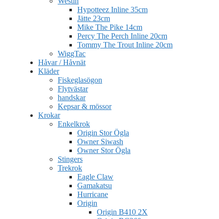
Westin
Hypotteez Inline 35cm
Jätte 23cm
Mike The Pike 14cm
Percy The Perch Inline 20cm
Tommy The Trout Inline 20cm
WiggTac
Håvar / Håvnät
Kläder
Fiskeglasögon
Flytvästar
handskar
Kepsar & mössor
Krokar
Enkelkrok
Origin Stor Ögla
Owner Siwash
Owner Stor Ögla
Stingers
Trekrok
Eagle Claw
Gamakatsu
Hurricane
Origin
Origin B410 2X