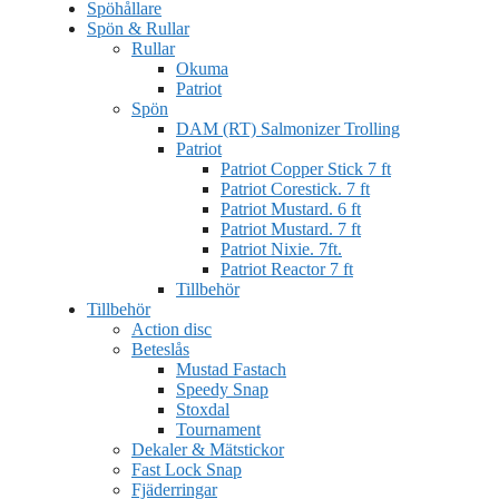
Spöhållare
Spön & Rullar
Rullar
Okuma
Patriot
Spön
DAM (RT) Salmonizer Trolling
Patriot
Patriot Copper Stick 7 ft
Patriot Corestick. 7 ft
Patriot Mustard. 6 ft
Patriot Mustard. 7 ft
Patriot Nixie. 7ft.
Patriot Reactor 7 ft
Tillbehör
Tillbehör
Action disc
Beteslås
Mustad Fastach
Speedy Snap
Stoxdal
Tournament
Dekaler & Mätstickor
Fast Lock Snap
Fjäderringar