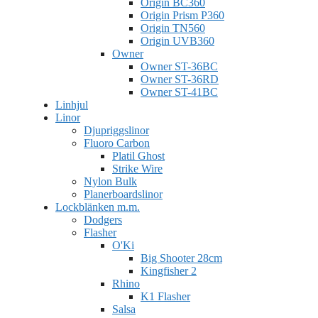
Origin BC360
Origin Prism P360
Origin TN560
Origin UVB360
Owner
Owner ST-36BC
Owner ST-36RD
Owner ST-41BC
Linhjul
Linor
Djupriggslinor
Fluoro Carbon
Platil Ghost
Strike Wire
Nylon Bulk
Planerboardslinor
Lockblänken m.m.
Dodgers
Flasher
O'Ki
Big Shooter 28cm
Kingfisher 2
Rhino
K1 Flasher
Salsa