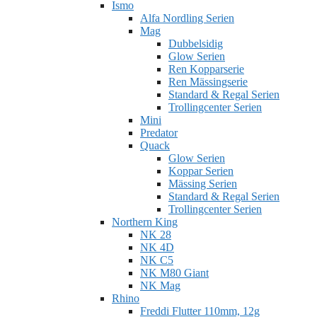
Ismo
Alfa Nordling Serien
Mag
Dubbelsidig
Glow Serien
Ren Kopparserie
Ren Mässingserie
Standard & Regal Serien
Trollingcenter Serien
Mini
Predator
Quack
Glow Serien
Koppar Serien
Mässing Serien
Standard & Regal Serien
Trollingcenter Serien
Northern King
NK 28
NK 4D
NK C5
NK M80 Giant
NK Mag
Rhino
Freddi Flutter 110mm, 12g