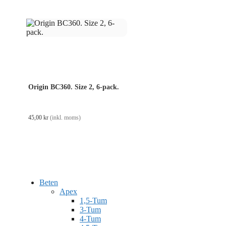
Origin BC360. Size 2, 6-pack.
45,00
kr
(inkl. moms)
Beten
Apex
1,5-Tum
3-Tum
4-Tum