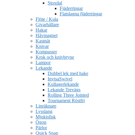
Stoxdal
Fjäderringar
Flatslagna fjäderringar
Flöte / Kula
Givarhållare
Hakar
Håvmagnet
Kastnät
Knivar
Kompasser
Krok och knivbryne
Lampor
Lekande
Dubbel lek med hake
InvisaSwivel
Kullagerlekande
Lekande Trevägs
Rolling Three Jointed
Tournament Röstfri
Linräknare
Lysslang
Mjukisfisk
Ögon
Pärlor
Quick Snap