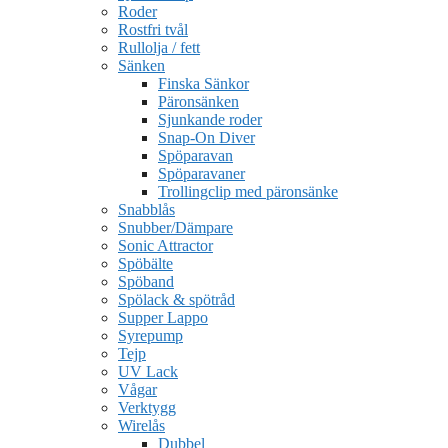
Roder
Rostfri tvål
Rullolja / fett
Sänken
Finska Sänkor
Päronsänken
Sjunkande roder
Snap-On Diver
Spöparavan
Spöparavaner
Trollingclip med päronsänke
Snabblås
Snubber/Dämpare
Sonic Attractor
Spöbälte
Spöband
Spölack & spötråd
Supper Lappo
Syrepump
Tejp
UV Lack
Vågar
Verktygg
Wirelås
Dubbel