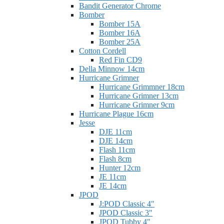
Bandit Generator Chrome
Bomber
Bomber 15A
Bomber 16A
Bomber 25A
Cotton Cordell
Red Fin CD9
Della Minnow 14cm
Hurricane Grimner
Hurricane Grimmner 18cm
Hurricane Grimner 13cm
Hurricane Grimner 9cm
Hurricane Plague 16cm
Jesse
DJE 11cm
DJE 14cm
Flash 11cm
Flash 8cm
Hunter 12cm
JE 11cm
JE 14cm
JPOD
J:POD Classic 4"
JPOD Classic 3"
JPOD Tubby 4"