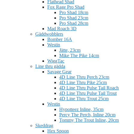
Flathead Shad
Fox Rage Pro Shad
Pro Shad 18cm
Pro Shad 23cm
Pro Shad 28cm
Mad Roach 3D
Gäddwobblers
Bomber 16A
Westin
Jätte, 23cm
Mike The Pike 14cm
WiggTac
Line thru gädda
Savage Gear
4D Line Thru Perch 23cm
4D Line Thru Pike 25cm
4D Line Thru Pulse Tail Roach
4D Line Thru Pulse Tail Trout
4D Line Thru Trout 25cm
Westin
Hypotteez Inline, 35cm
Percy The Perch, Inline 20cm
Tommy The Trout Inline, 20cm
Skeddrag
Hex Spoon