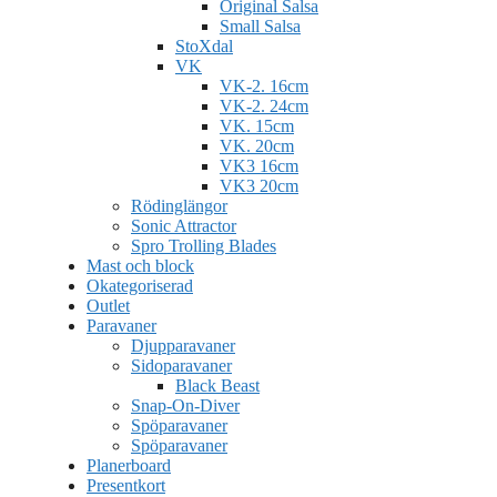
Original Salsa
Small Salsa
StoXdal
VK
VK-2. 16cm
VK-2. 24cm
VK. 15cm
VK. 20cm
VK3 16cm
VK3 20cm
Rödinglängor
Sonic Attractor
Spro Trolling Blades
Mast och block
Okategoriserad
Outlet
Paravaner
Djupparavaner
Sidoparavaner
Black Beast
Snap-On-Diver
Spöparavaner
Spöparavaner
Planerboard
Presentkort