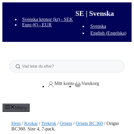
Hoppa
till
SE | Svenska
innehåll
Svenska kronor (kr) - SEK
Euro (€) - EUR
Svenska
English
(
Engelska
)
Sök
Mitt konto
Varukorg
Meny
Hem
/
Krokar
/
Trekrok
/
Origin
/
Origin BC360
/ Origin
BC360. Size 4, 7-pack.