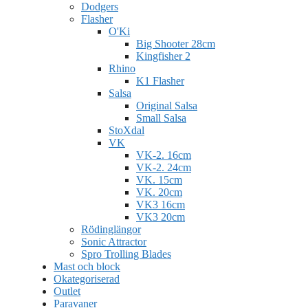
Dodgers
Flasher
O'Ki
Big Shooter 28cm
Kingfisher 2
Rhino
K1 Flasher
Salsa
Original Salsa
Small Salsa
StoXdal
VK
VK-2. 16cm
VK-2. 24cm
VK. 15cm
VK. 20cm
VK3 16cm
VK3 20cm
Rödinglängor
Sonic Attractor
Spro Trolling Blades
Mast och block
Okategoriserad
Outlet
Paravaner