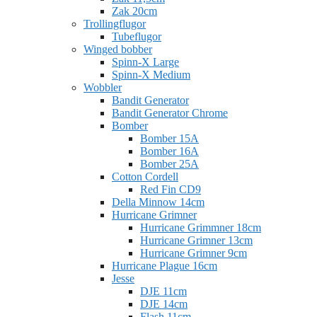
Zak 20cm
Trollingflugor
Tubeflugor
Winged bobber
Spinn-X Large
Spinn-X Medium
Wobbler
Bandit Generator
Bandit Generator Chrome
Bomber
Bomber 15A
Bomber 16A
Bomber 25A
Cotton Cordell
Red Fin CD9
Della Minnow 14cm
Hurricane Grimner
Hurricane Grimmner 18cm
Hurricane Grimner 13cm
Hurricane Grimner 9cm
Hurricane Plague 16cm
Jesse
DJE 11cm
DJE 14cm
Flash 11cm