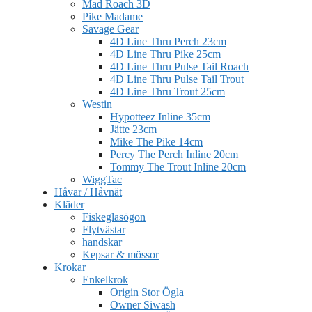
Mad Roach 3D
Pike Madame
Savage Gear
4D Line Thru Perch 23cm
4D Line Thru Pike 25cm
4D Line Thru Pulse Tail Roach
4D Line Thru Pulse Tail Trout
4D Line Thru Trout 25cm
Westin
Hypotteez Inline 35cm
Jätte 23cm
Mike The Pike 14cm
Percy The Perch Inline 20cm
Tommy The Trout Inline 20cm
WiggTac
Håvar / Håvnät
Kläder
Fiskeglasögon
Flytvästar
handskar
Kepsar & mössor
Krokar
Enkelkrok
Origin Stor Ögla
Owner Siwash