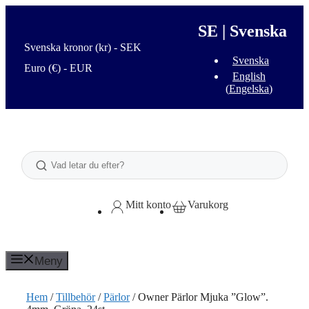
Hoppa
till
SE | Svenska
innehåll
Svenska kronor (kr) - SEK
Svenska
Euro (€) - EUR
English
(
Engelska
)
Sök
Mitt konto
Varukorg
Meny
Hem
/
Tillbehör
/
Pärlor
/ Owner Pärlor Mjuka ”Glow”.