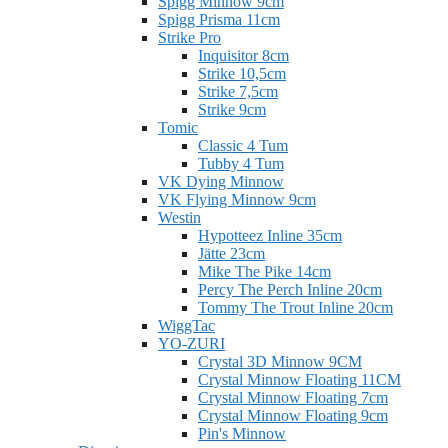
Spigg Minnow 9cm
Spigg Prisma 11cm
Strike Pro
Inquisitor 8cm
Strike 10,5cm
Strike 7,5cm
Strike 9cm
Tomic
Classic 4 Tum
Tubby 4 Tum
VK Dying Minnow
VK Flying Minnow 9cm
Westin
Hypotteez Inline 35cm
Jätte 23cm
Mike The Pike 14cm
Percy The Perch Inline 20cm
Tommy The Trout Inline 20cm
WiggTac
YO-ZURI
Crystal 3D Minnow 9CM
Crystal Minnow Floating 11CM
Crystal Minnow Floating 7cm
Crystal Minnow Floating 9cm
Pin's Minnow