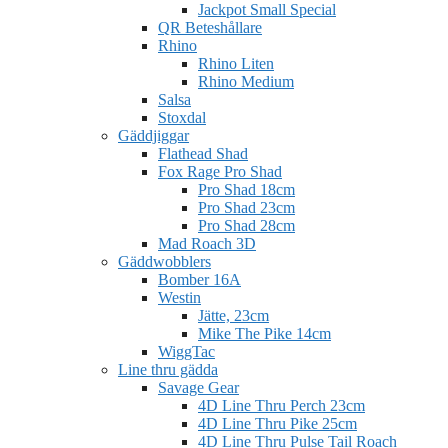
Jackpot Small Special
QR Beteshållare
Rhino
Rhino Liten
Rhino Medium
Salsa
Stoxdal
Gäddjiggar
Flathead Shad
Fox Rage Pro Shad
Pro Shad 18cm
Pro Shad 23cm
Pro Shad 28cm
Mad Roach 3D
Gäddwobblers
Bomber 16A
Westin
Jätte, 23cm
Mike The Pike 14cm
WiggTac
Line thru gädda
Savage Gear
4D Line Thru Perch 23cm
4D Line Thru Pike 25cm
4D Line Thru Pulse Tail Roach