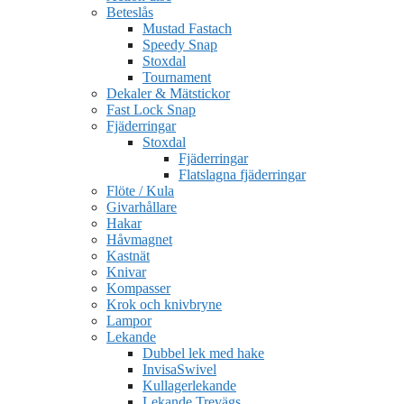
Beteslås
Mustad Fastach
Speedy Snap
Stoxdal
Tournament
Dekaler & Mätstickor
Fast Lock Snap
Fjäderringar
Stoxdal
Fjäderringar
Flatslagna fjäderringar
Flöte / Kula
Givarhållare
Hakar
Håvmagnet
Kastnät
Knivar
Kompasser
Krok och knivbryne
Lampor
Lekande
Dubbel lek med hake
InvisaSwivel
Kullagerlekande
Lekande Trevägs