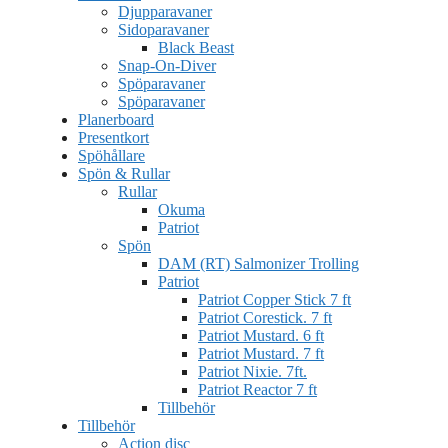
Djupparavaner
Sidoparavaner
Black Beast
Snap-On-Diver
Spöparavaner
Spöparavaner
Planerboard
Presentkort
Spöhållare
Spön & Rullar
Rullar
Okuma
Patriot
Spön
DAM (RT) Salmonizer Trolling
Patriot
Patriot Copper Stick 7 ft
Patriot Corestick. 7 ft
Patriot Mustard. 6 ft
Patriot Mustard. 7 ft
Patriot Nixie. 7ft.
Patriot Reactor 7 ft
Tillbehör
Tillbehör
Action disc