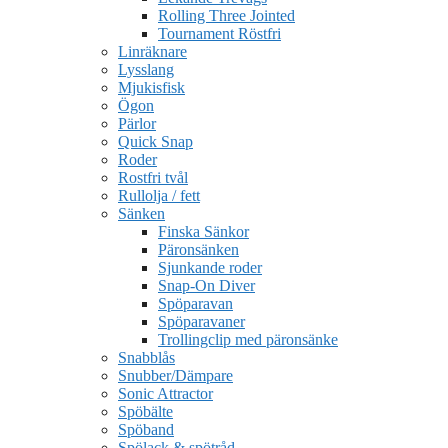
Rolling Three Jointed
Tournament Röstfri
Linräknare
Lysslang
Mjukisfisk
Ögon
Pärlor
Quick Snap
Roder
Rostfri tvål
Rullolja / fett
Sänken
Finska Sänkor
Päronsänken
Sjunkande roder
Snap-On Diver
Spöparavan
Spöparavaner
Trollingclip med päronsänke
Snabblås
Snubber/Dämpare
Sonic Attractor
Spöbälte
Spöband
Spölack & spötråd