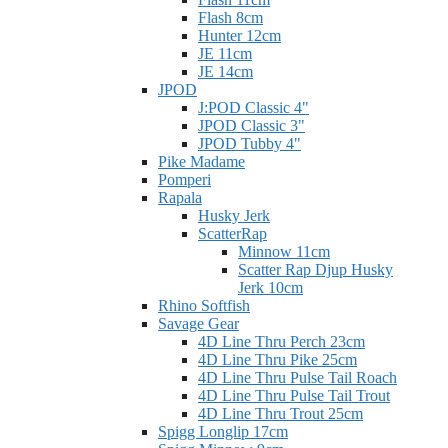
Flash 8cm
Hunter 12cm
JE 11cm
JE 14cm
JPOD
J:POD Classic 4"
JPOD Classic 3"
JPOD Tubby 4"
Pike Madame
Pomperi
Rapala
Husky Jerk
ScatterRap
Minnow 11cm
Scatter Rap Djup Husky
Jerk 10cm
Rhino Softfish
Savage Gear
4D Line Thru Perch 23cm
4D Line Thru Pike 25cm
4D Line Thru Pulse Tail Roach
4D Line Thru Pulse Tail Trout
4D Line Thru Trout 25cm
Spigg Longlip 17cm