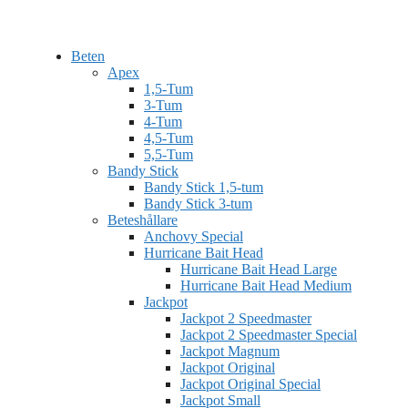
Beten
Apex
1,5-Tum
3-Tum
4-Tum
4,5-Tum
5,5-Tum
Bandy Stick
Bandy Stick 1,5-tum
Bandy Stick 3-tum
Beteshållare
Anchovy Special
Hurricane Bait Head
Hurricane Bait Head Large
Hurricane Bait Head Medium
Jackpot
Jackpot 2 Speedmaster
Jackpot 2 Speedmaster Special
Jackpot Magnum
Jackpot Original
Jackpot Original Special
Jackpot Small