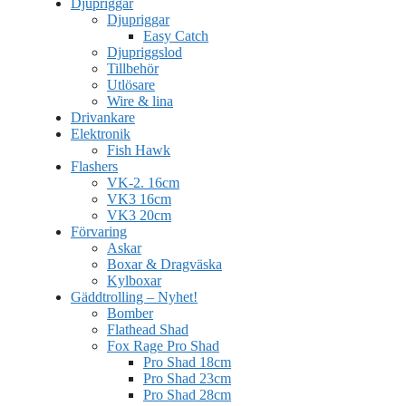
Djupriggar
Djupriggar
Easy Catch
Djupriggslod
Tillbehör
Utlösare
Wire & lina
Drivankare
Elektronik
Fish Hawk
Flashers
VK-2. 16cm
VK3 16cm
VK3 20cm
Förvaring
Askar
Boxar & Dragväska
Kylboxar
Gäddtrolling – Nyhet!
Bomber
Flathead Shad
Fox Rage Pro Shad
Pro Shad 18cm
Pro Shad 23cm
Pro Shad 28cm