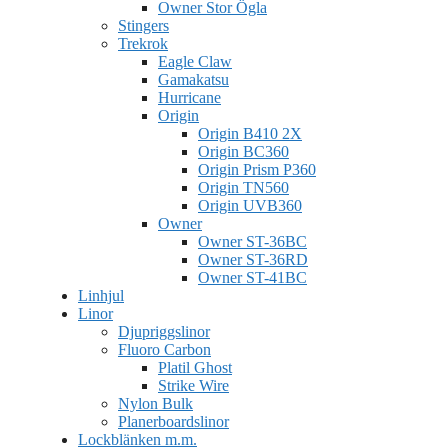
Owner Stor Ögla
Stingers
Trekrok
Eagle Claw
Gamakatsu
Hurricane
Origin
Origin B410 2X
Origin BC360
Origin Prism P360
Origin TN560
Origin UVB360
Owner
Owner ST-36BC
Owner ST-36RD
Owner ST-41BC
Linhjul
Linor
Djupriggslinor
Fluoro Carbon
Platil Ghost
Strike Wire
Nylon Bulk
Planerboardslinor
Lockblänken m.m.