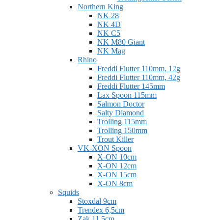
Northern King
NK 28
NK 4D
NK C5
NK M80 Giant
NK Mag
Rhino
Freddi Flutter 110mm, 12g
Freddi Flutter 110mm, 42g
Freddi Flutter 145mm
Lax Spoon 115mm
Salmon Doctor
Salty Diamond
Trolling 115mm
Trolling 150mm
Trout Killer
VK-XON Spoon
X-ON 10cm
X-ON 12cm
X-ON 15cm
X-ON 8cm
Squids
Stoxdal 9cm
Trendex 6,5cm
Zak 11,5cm