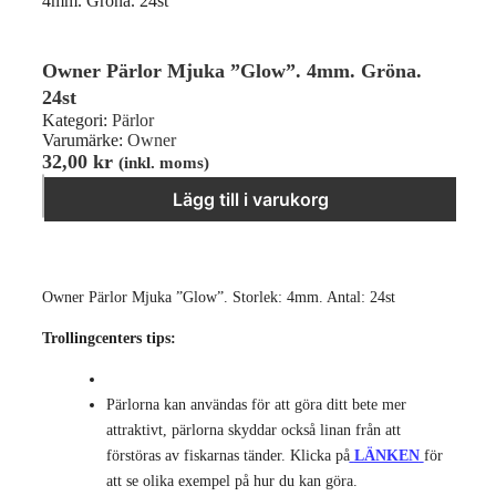
4mm. Gröna. 24st
Owner Pärlor Mjuka ”Glow”. 4mm. Gröna.
24st
Kategori:
Pärlor
Varumärke:
Owner
32,00
kr
(inkl. moms)
Owner Pärlor Mjuka "Glow". 4mm. Gröna. 24st mängd
−
＋
Lägg till i varukorg
Owner Pärlor Mjuka ”Glow”. Storlek: 4mm. Antal: 24st
Trollingcenters tips:
Pärlorna kan användas för att göra ditt bete mer
attraktivt, pärlorna skyddar också linan från att
förstöras av fiskarnas tänder. Klicka på
LÄNKEN
för
att se olika exempel på hur du kan göra.