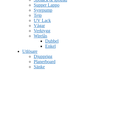
Supper Lappo
Syrepump
Tejp
UV Lack
Vågar
Verktygg
Wirelås
Dubbel
Enkel
Utlösare
Djupprigg
Planerboard
Sänke