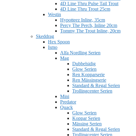
4D Line Thru Pulse Tail Trout
4D Line Thru Trout 25cm
Westin
Hypotteez Inline, 35cm
Percy The Perch, Inline 20cm
Tommy The Trout Inline, 20cm
Skeddrag
Hex Spoon
Ismo
Alfa Nordling Serien
Mag
Dubbelsidig
Glow Serien
Ren Kopparserie
Ren Mässingserie
Standard & Regal Serien
Trollingcenter Serien
Mini
Predator
Quack
Glow Serien
Koppar Serien
Mässing Serien
Standard & Regal Serien
Trollingcenter Serien