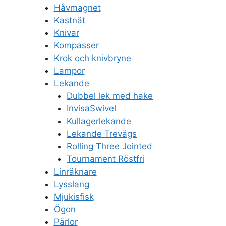
Håvmagnet
Kastnät
Knivar
Kompasser
Krok och knivbryne
Lampor
Lekande
Dubbel lek med hake
InvisaSwivel
Kullagerlekande
Lekande Trevägs
Rolling Three Jointed
Tournament Röstfri
Linräknare
Lysslang
Mjukisfisk
Ögon
Pärlor