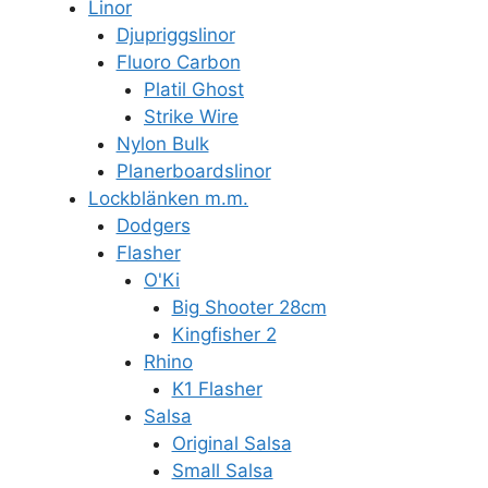
Linor
Djupriggslinor
Fluoro Carbon
Platil Ghost
Strike Wire
Nylon Bulk
Planerboardslinor
Lockblänken m.m.
Dodgers
Flasher
O'Ki
Big Shooter 28cm
Kingfisher 2
Rhino
K1 Flasher
Salsa
Original Salsa
Small Salsa