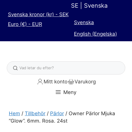
Hoppa
SE | Svenska
till
Svenska kronor (kr) - SEK
innehåll
Svenska
Euro (€) - EUR
English
(
Engelska
)
Sök
Mitt konto
Varukorg
Meny
Hem
/
Tillbehör
/
Pärlor
/ Owner Pärlor Mjuka
”Glow”. 6mm. Rosa. 24st