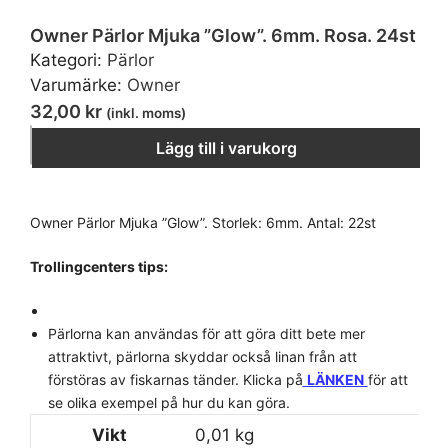
Owner Pärlor Mjuka ”Glow”. 6mm. Rosa. 24st
Kategori:
Pärlor
Varumärke:
Owner
32,00
kr
(inkl. moms)
Owner Pärlor Mjuka "Glow". 6mm. Rosa. 24st mäng
−
＋
Lägg till i varukorg
Owner Pärlor Mjuka ”Glow”. Storlek: 6mm. Antal: 22st
Trollingcenters tips:
Pärlorna kan användas för att göra ditt bete mer
attraktivt, pärlorna skyddar också linan från att
förstöras av fiskarnas tänder. Klicka på
LÄNKEN
för att
se olika exempel på hur du kan göra.
Vikt
0,01 kg