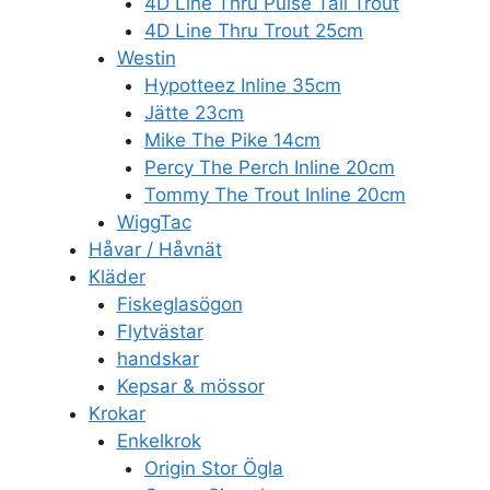
4D Line Thru Pulse Tail Trout
4D Line Thru Trout 25cm
Westin
Hypotteez Inline 35cm
Jätte 23cm
Mike The Pike 14cm
Percy The Perch Inline 20cm
Tommy The Trout Inline 20cm
WiggTac
Håvar / Håvnät
Kläder
Fiskeglasögon
Flytvästar
handskar
Kepsar & mössor
Krokar
Enkelkrok
Origin Stor Ögla