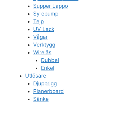
Supper Lappo
Syrepump
Tejp
UV Lack
Vågar
Verktygg
Wirelås
Dubbel
Enkel
Utlösare
Djupprigg
Planerboard
Sänke