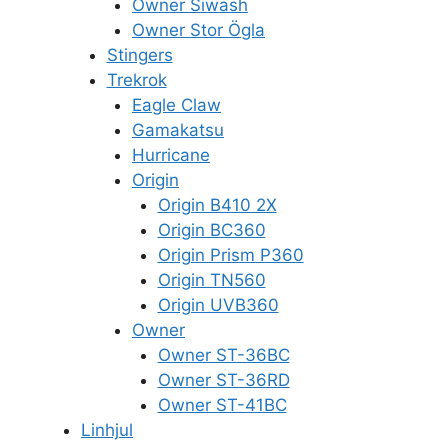
Owner Siwash
Owner Stor Ögla
Stingers
Trekrok
Eagle Claw
Gamakatsu
Hurricane
Origin
Origin B410 2X
Origin BC360
Origin Prism P360
Origin TN560
Origin UVB360
Owner
Owner ST-36BC
Owner ST-36RD
Owner ST-41BC
Linhjul