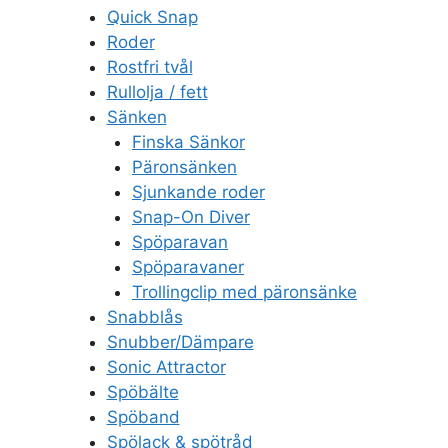
Quick Snap
Roder
Rostfri tvål
Rullolja / fett
Sänken
Finska Sänkor
Päronsänken
Sjunkande roder
Snap-On Diver
Spöparavan
Spöparavaner
Trollingclip med päronsänke
Snabblås
Snubber/Dämpare
Sonic Attractor
Spöbälte
Spöband
Spölack & spötråd