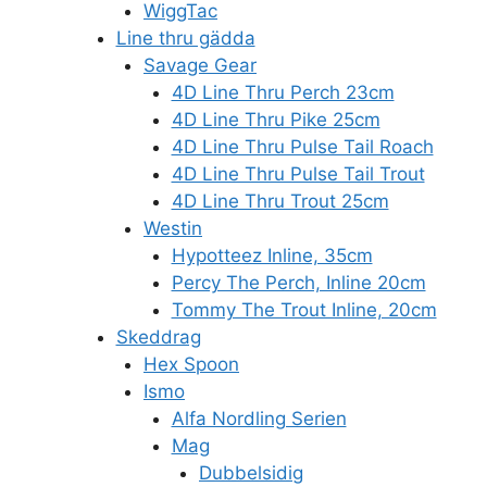
WiggTac
Line thru gädda
Savage Gear
4D Line Thru Perch 23cm
4D Line Thru Pike 25cm
4D Line Thru Pulse Tail Roach
4D Line Thru Pulse Tail Trout
4D Line Thru Trout 25cm
Westin
Hypotteez Inline, 35cm
Percy The Perch, Inline 20cm
Tommy The Trout Inline, 20cm
Skeddrag
Hex Spoon
Ismo
Alfa Nordling Serien
Mag
Dubbelsidig