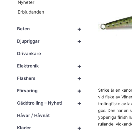
Nyheter
Erbjudanden
+
Beten
+
Djupriggar
Drivankare
+
Elektronik
+
Flashers
+
Strike är en kanon
Förvaring
vid fiske av Väne
+
Gäddtrolling – Nyhet!
trollingfiske av 
gös. Den har en sp
Håvar / Håvnät
ypperliga finish 
rullande, vickande
+
Kläder