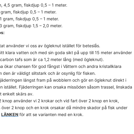
m, 4,5 gram, fiskdjup 0,5 – 1 meter.
 gram, fiskdjup 0,5 – 1 meter.
1 gram, fiskdjup 0,5 – 1 meter.
3 gram, fiskdjup 1,5 – 2,0 meter.
ps:
tat använder vi oss av ögleknut istället för beteslås.
itt klara vatten och med sin goda sikt på upp till 15 meter använder
rocarbon tafs som är ca 1,2 meter lång (med ögleknut).
a ökar chansen för god fångst i Vättern och andra kristallklara
 den är väldigt slitstark och är osynlig för fisken.
v fjäderringen längst fram på wobblern och gör en ögleknut direkt i
n istället. Fjäderringen kan orsaka missöden såsom trassel, linskada
t enkelt skärs av.
 2 knop använder vi 2 krokar och vid fart över 2 knop en krok,
över 2 knop och en krok orsakar då mindre skador på fisk under
å
LÄNKEN
för att se varianten med en krok.