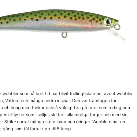
 wobbler som på kort tid har blivit trollingfiskarnas favorit wobbler
rn, Vättern och många andra insjöar. Den var framtagen för
lax och öring men funkar också väldigt bra på arter som röding och
eciell lyster som i solljus skiftar i alla möjliga färger och med sin
har Strike narrat många stora laxar och öringar. Wobblern har en
 gång som tål farter upp till 5 knop.