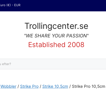
Euro (€) - EUR
Trollingcenter.se
"WE SHARE YOUR PASSION
"
Established 2008
Sök
/
Wobbler
/
Strike Pro
/
Strike 10,5cm
/ Strike Pro 10,5c
,5cm 305 mängd