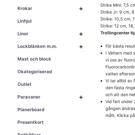
Strike Mini: 7,5 c
+
Krokar
Strike Jr: 9 cm, 8
Strike: 10,5 cm, 1
Linhjul
Strike: 12 cm, 18,
+
Trollingcenter ti
Linor
+
Lockblänken m.m.
För bästa resul
I Vättern med s
Mast och block
vi oss av fluo
Fluorocarbonlin
Okategoriserad
vatten eftersom
Vi tar alltid a
Outlet
den fasta ringe
och att den hel
+
Paravaner
Vid fart under
gången ändras 
Planerboard
mått. Klicka p
Presentkort
Spöhållare