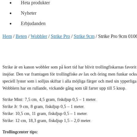
Heta produkter
Nyheter
Erbjudanden
Hem
/
Beten
/
Wobbler
/
Strike Pro
/
Strike 9cm
/ Strike Pro 9cm 01
Strike är en kanon wobbler som på kort tid har blivit trollingfiskarnas favor
insjöar. Den var framtagen för trollingfiske av lax och öring men funkar ocks
speciell lyster som i solljus skiftar i alla möjliga färger och med sin ypperlig
Wobblern har en rullande, vickande gång som tål farter upp till 5 knop.
Strike Mini: 7,5 cm, 4,5 gram, fiskdjup 0,5 – 1 meter.
Strike Jr: 9 cm, 8 gram, fiskdjup 0,5 – 1 meter.
Strike: 10,5 cm, 11 gram, fiskdjup 0,5 – 1 meter.
Strike: 12 cm, 18,3 gram, fiskdjup 1,5 – 2,0 meter.
Trollingcenter tips: