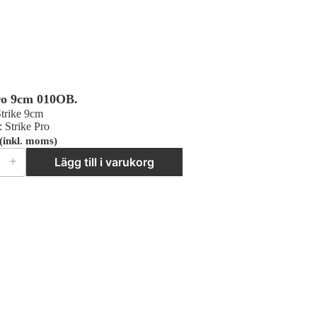
ro 9cm 010OB.
Strike 9cm
:
Strike Pro
(inkl. moms)
o 9cm 010OB. mängd
＋
Lägg till i varukorg