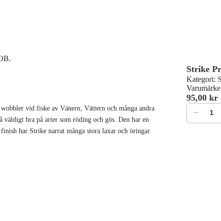
0OB.
Strike P
Kategori:
Varumärke
95,00
kr
Strike Pr
it wobbler vid fiske av Vänern, Vättern och många andra
−
å väldigt bra på arter som röding och gös. Den har en
a finish har Strike narrat många stora laxar och öringar.