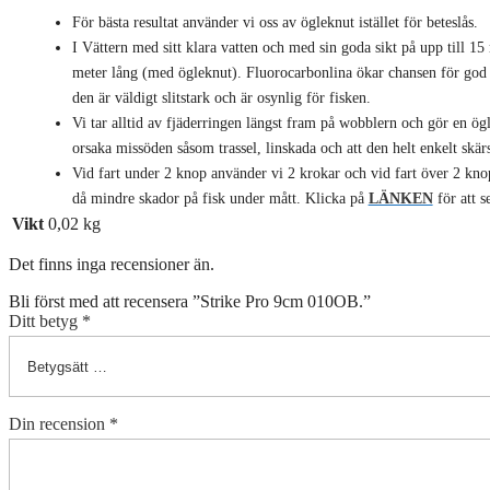
För bästa resultat använder vi oss av ögleknut istället för beteslås.
I Vättern med sitt klara vatten och med sin goda sikt på upp till 15
meter lång (med ögleknut). Fluorocarbonlina ökar chansen för god f
den är väldigt slitstark och är osynlig för fisken.
Vi tar alltid av fjäderringen längst fram på wobblern och gör en ögle
orsaka missöden såsom trassel, linskada och att den helt enkelt skärs
Vid fart under 2 knop använder vi 2 krokar och vid fart över 2 kn
då mindre skador på fisk under mått. Klicka på
LÄNKEN
för att s
Vikt
0,02 kg
Det finns inga recensioner än.
Bli först med att recensera ”Strike Pro 9cm 010OB.”
Ditt betyg
*
Din recension
*