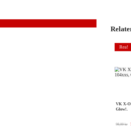
Relate
Rea!
VK X-ON
Glow!.
98,00
kr