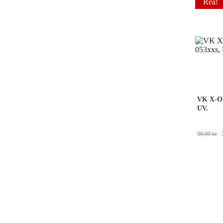
Rea!
VK X-ON
UV.
98,00
kr