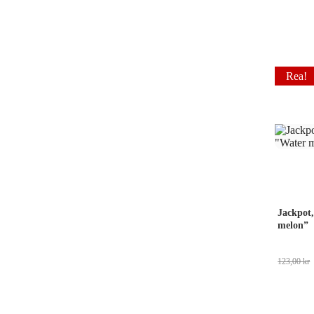
Rea!
Jackpot,
melon”
123,00
kr