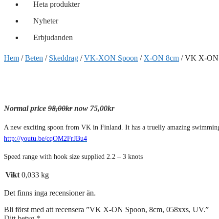
Heta produkter
Nyheter
Erbjudanden
Hem
/
Beten
/
Skeddrag
/
VK-XON Spoon
/
X-ON 8cm
/ VK X-ON 
Normal price
98,00kr
now 75,00kr
A new exciting spoon from VK in Finland. It has a truelly amazing swimming 
http://youtu.be/cqOM2FrJBu4
Speed range with hook size supplied 2.2 – 3 knots
Vikt
0,033 kg
Det finns inga recensioner än.
Bli först med att recensera ”VK X-ON Spoon, 8cm, 058xxs, UV.”
Ditt betyg
*