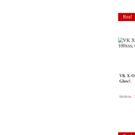
Rea!
VK X-ON
Glow!.
98,00
kr