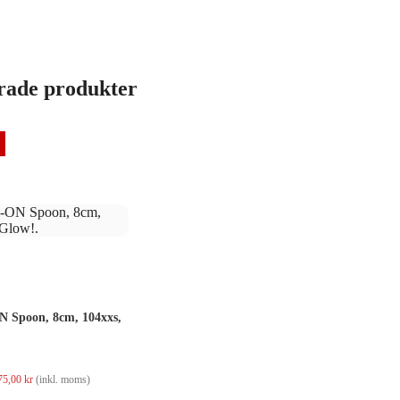
rade produkter
 Spoon, 8cm, 104xxs,
Det
Det
75,00
kr
(inkl. moms)
ursprungliga
nuvarande