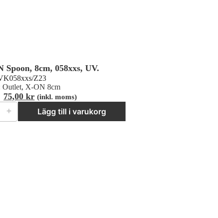
 Spoon, 8cm, 058xxs, UV.
VK058xxs/Z23
:
Outlet
,
X-ON 8cm
Det
Det
75,00
kr
(inkl. moms)
poon, 8cm, 058xxs, UV. mängd
ursprungliga
nuvarande
＋
Lägg till i varukorg
priset
priset
var:
är:
98,00 kr.
75,00 kr.