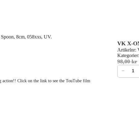
Spoon, 8cm, 058xxs, UV.
VK X-ON
Artikelnr:
Kategorier
98,00
kr
VK X-ON S
−
action!! Click on the link to see the TouTube film