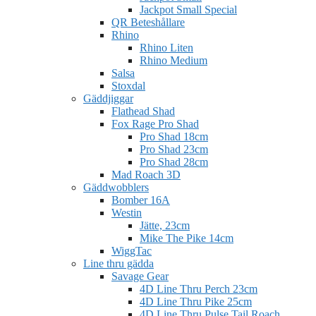
Jackpot Small Special
QR Beteshållare
Rhino
Rhino Liten
Rhino Medium
Salsa
Stoxdal
Gäddjiggar
Flathead Shad
Fox Rage Pro Shad
Pro Shad 18cm
Pro Shad 23cm
Pro Shad 28cm
Mad Roach 3D
Gäddwobblers
Bomber 16A
Westin
Jätte, 23cm
Mike The Pike 14cm
WiggTac
Line thru gädda
Savage Gear
4D Line Thru Perch 23cm
4D Line Thru Pike 25cm
4D Line Thru Pulse Tail Roach