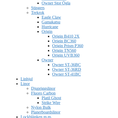
Owner Stor Ögla
Stingers
Trekrok
Eagle Claw
Gamakatsu
Hurricane
Origin
Origin B410 2X
Origin BC360
Origin Prism P360
Origin TN560
Origin UVB360
Owner
Owner ST-36BC
Owner ST-36RD
Owner ST-41BC
Linhjul
Linor
Djupriggslinor
Fluoro Carbon
Platil Ghost
Strike Wire
Nylon Bulk
Planerboardslinor
Lockblänken m.m.