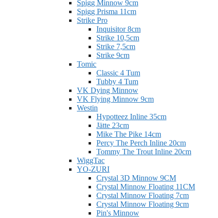
Spigg Minnow 9cm
Spigg Prisma 11cm
Strike Pro
Inquisitor 8cm
Strike 10,5cm
Strike 7,5cm
Strike 9cm
Tomic
Classic 4 Tum
Tubby 4 Tum
VK Dying Minnow
VK Flying Minnow 9cm
Westin
Hypotteez Inline 35cm
Jätte 23cm
Mike The Pike 14cm
Percy The Perch Inline 20cm
Tommy The Trout Inline 20cm
WiggTac
YO-ZURI
Crystal 3D Minnow 9CM
Crystal Minnow Floating 11CM
Crystal Minnow Floating 7cm
Crystal Minnow Floating 9cm
Pin's Minnow