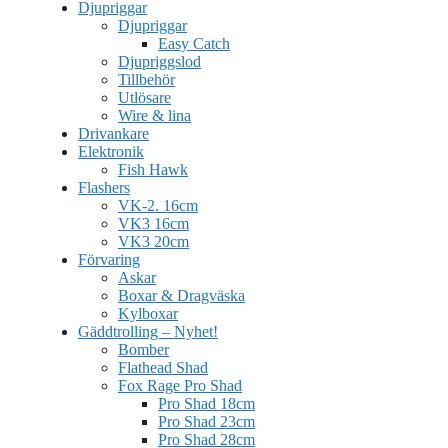
Djupriggar
Djupriggar
Easy Catch
Djupriggslod
Tillbehör
Utlösare
Wire & lina
Drivankare
Elektronik
Fish Hawk
Flashers
VK-2. 16cm
VK3 16cm
VK3 20cm
Förvaring
Askar
Boxar & Dragväska
Kylboxar
Gäddtrolling – Nyhet!
Bomber
Flathead Shad
Fox Rage Pro Shad
Pro Shad 18cm
Pro Shad 23cm
Pro Shad 28cm