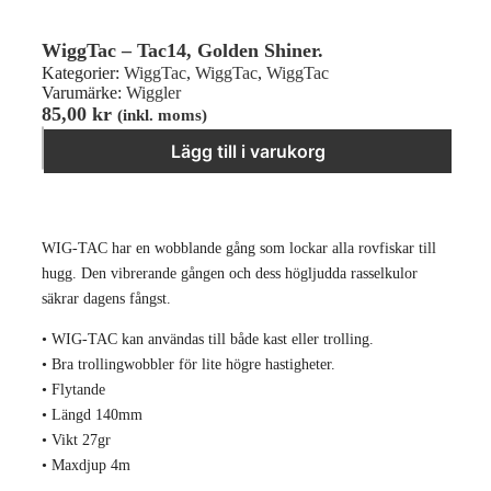
WiggTac – Tac14, Golden Shiner.
Kategorier:
WiggTac
,
WiggTac
,
WiggTac
Varumärke:
Wiggler
85,00
kr
(inkl. moms)
WiggTac - Tac14, Golden Shiner. mängd
−
＋
Lägg till i varukorg
WIG-TAC har en wobblande gång som lockar alla rovfiskar till
hugg. Den vibrerande gången och dess högljudda rasselkulor
säkrar dagens fångst.
• WIG-TAC kan användas till både kast eller trolling.
• Bra trollingwobbler för lite högre hastigheter.
• Flytande
• Längd 140mm
• Vikt 27gr
• Maxdjup 4m