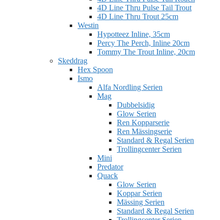
4D Line Thru Pulse Tail Trout
4D Line Thru Trout 25cm
Westin
Hypotteez Inline, 35cm
Percy The Perch, Inline 20cm
Tommy The Trout Inline, 20cm
Skeddrag
Hex Spoon
Ismo
Alfa Nordling Serien
Mag
Dubbelsidig
Glow Serien
Ren Kopparserie
Ren Mässingserie
Standard & Regal Serien
Trollingcenter Serien
Mini
Predator
Quack
Glow Serien
Koppar Serien
Mässing Serien
Standard & Regal Serien
Trollingcenter Serien