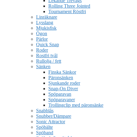
Lekande Trevägs
Rolling Three Jointed
Tournament Röstfri
Linräknare
Lysslang
Mjukisfisk
Ögon
Pärlor
Quick Snap
Roder
Rostfri tvål
Rullolja / fett
Sänken
Finska Sänkor
Päronsänken
Sjunkande roder
Snap-On Diver
Spöparavan
Spöparavaner
Trollingclip med päronsänke
Snabblås
Snubber/Dämpare
Sonic Attractor
Spöbälte
Spöband