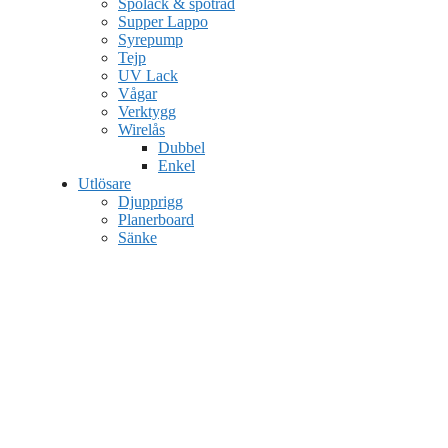
Spölack & spötråd
Supper Lappo
Syrepump
Tejp
UV Lack
Vågar
Verktygg
Wirelås
Dubbel
Enkel
Utlösare
Djupprigg
Planerboard
Sänke