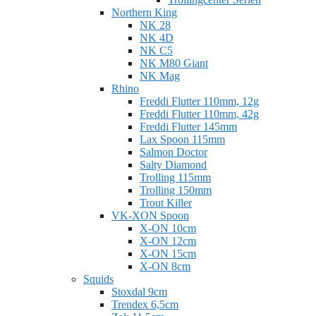
Northern King
NK 28
NK 4D
NK C5
NK M80 Giant
NK Mag
Rhino
Freddi Flutter 110mm, 12g
Freddi Flutter 110mm, 42g
Freddi Flutter 145mm
Lax Spoon 115mm
Salmon Doctor
Salty Diamond
Trolling 115mm
Trolling 150mm
Trout Killer
VK-XON Spoon
X-ON 10cm
X-ON 12cm
X-ON 15cm
X-ON 8cm
Squids
Stoxdal 9cm
Trendex 6,5cm