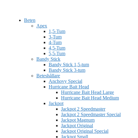
Beten
Apex
1,5-Tum
3-Tum
4-Tum
4,5-Tum
5,5-Tum
Bandy Stick
Bandy Stick 1,5-tum
Bandy Stick 3-tum
Beteshållare
Anchovy Special
Hurricane Bait Head
Hurricane Bait Head Large
Hurricane Bait Head Medium
Jackpot
Jackpot 2 Speedmaster
Jackpot 2 Speedmaster Special
Jackpot Magnum
Jackpot Original
Jackpot Original Special
Jackpot Small