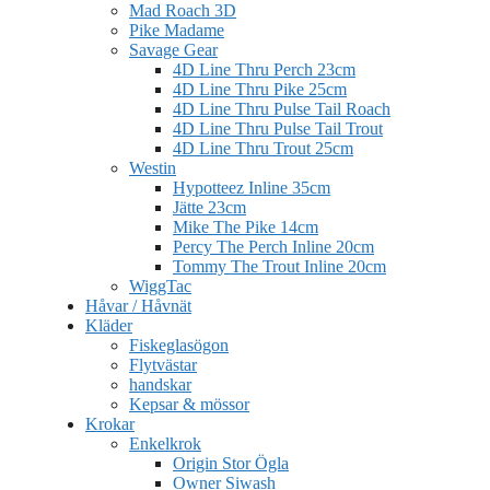
Mad Roach 3D
Pike Madame
Savage Gear
4D Line Thru Perch 23cm
4D Line Thru Pike 25cm
4D Line Thru Pulse Tail Roach
4D Line Thru Pulse Tail Trout
4D Line Thru Trout 25cm
Westin
Hypotteez Inline 35cm
Jätte 23cm
Mike The Pike 14cm
Percy The Perch Inline 20cm
Tommy The Trout Inline 20cm
WiggTac
Håvar / Håvnät
Kläder
Fiskeglasögon
Flytvästar
handskar
Kepsar & mössor
Krokar
Enkelkrok
Origin Stor Ögla
Owner Siwash