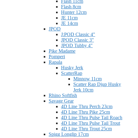
Flash 11cm
Flash 8cm
Hunter 12cm
JE 11cm
JE 14cm
JPOD
J:POD Classic 4"
JPOD Classic 3"
JPOD Tubby 4"
Pike Madame
Pomperi
Rapala
Husky Jerk
ScatterRap
Minnow 11cm
Scatter Rap Djup Husky
Jerk 10cm
Rhino Softfish
Savage Gear
4D Line Thru Perch 23cm
4D Line Thru Pike 25cm
4D Line Thru Pulse Tail Roach
4D Line Thru Pulse Tail Trout
4D Line Thru Trout 25cm
Spigg Longlip 17cm