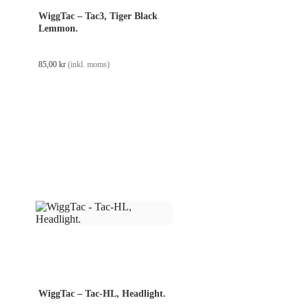
WiggTac – Tac3, Tiger Black
Lemmon.
85,00
kr
(inkl. moms)
WiggTac – Tac-HL, Headlight.