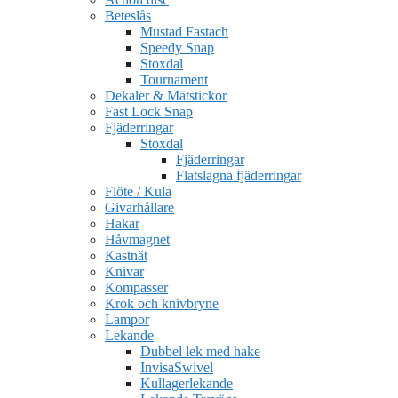
Beteslås
Mustad Fastach
Speedy Snap
Stoxdal
Tournament
Dekaler & Mätstickor
Fast Lock Snap
Fjäderringar
Stoxdal
Fjäderringar
Flatslagna fjäderringar
Flöte / Kula
Givarhållare
Hakar
Håvmagnet
Kastnät
Knivar
Kompasser
Krok och knivbryne
Lampor
Lekande
Dubbel lek med hake
InvisaSwivel
Kullagerlekande