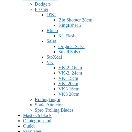
Dodgers
Flasher
O'Ki
Big Shooter 28cm
Kingfisher 2
Rhino
K1 Flasher
Salsa
Original Salsa
Small Salsa
StoXdal
VK
VK-2. 16cm
VK-2. 24cm
VK. 15cm
VK. 20cm
VK3 16cm
VK3 20cm
Rödinglängor
Sonic Attractor
Spro Trolling Blades
Mast och block
Okategoriserad
Outlet
Paravaner