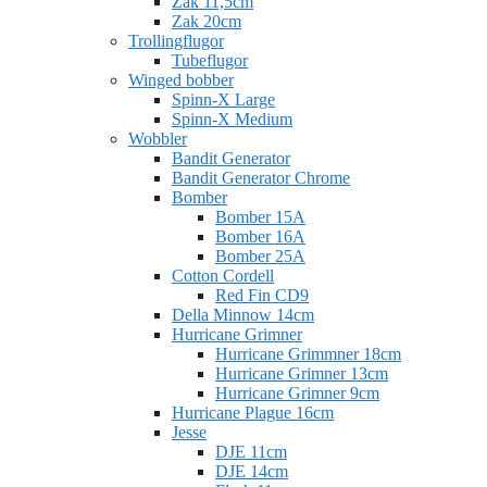
Zak 11,5cm
Zak 20cm
Trollingflugor
Tubeflugor
Winged bobber
Spinn-X Large
Spinn-X Medium
Wobbler
Bandit Generator
Bandit Generator Chrome
Bomber
Bomber 15A
Bomber 16A
Bomber 25A
Cotton Cordell
Red Fin CD9
Della Minnow 14cm
Hurricane Grimner
Hurricane Grimmner 18cm
Hurricane Grimner 13cm
Hurricane Grimner 9cm
Hurricane Plague 16cm
Jesse
DJE 11cm
DJE 14cm