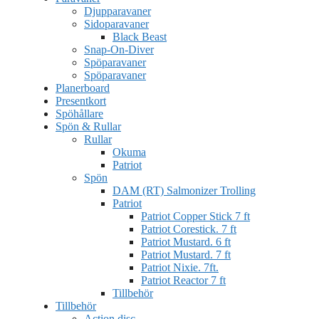
Djupparavaner
Sidoparavaner
Black Beast
Snap-On-Diver
Spöparavaner
Spöparavaner
Planerboard
Presentkort
Spöhållare
Spön & Rullar
Rullar
Okuma
Patriot
Spön
DAM (RT) Salmonizer Trolling
Patriot
Patriot Copper Stick 7 ft
Patriot Corestick. 7 ft
Patriot Mustard. 6 ft
Patriot Mustard. 7 ft
Patriot Nixie. 7ft.
Patriot Reactor 7 ft
Tillbehör
Tillbehör
Action disc