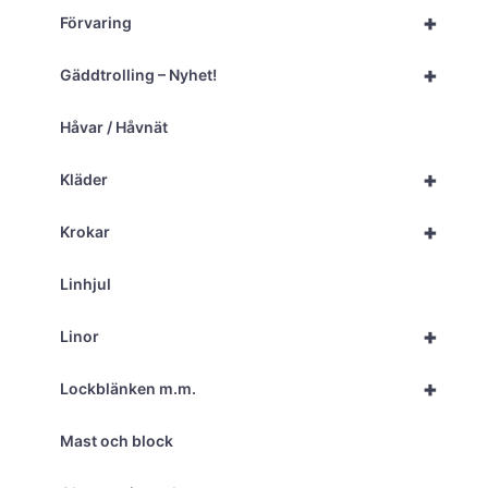
+
Förvaring
+
Gäddtrolling – Nyhet!
Håvar / Håvnät
+
Kläder
+
Krokar
Linhjul
+
Linor
+
Lockblänken m.m.
Mast och block