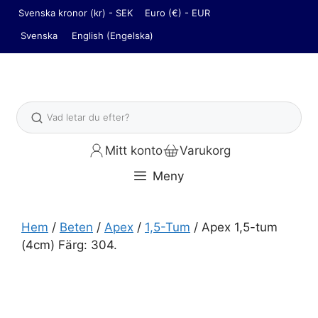
Hoppa
Svenska kronor (kr) - SEK
Euro (€) - EUR
till
Svenska
English
(
Engelska
)
innehåll
Sök
Mitt konto
Varukorg
Meny
Hem
/
Beten
/
Apex
/
1,5-Tum
/ Apex 1,5-tum
(4cm) Färg: 304.
Apex 1,5-tum (4cm) Färg: 304. mängd