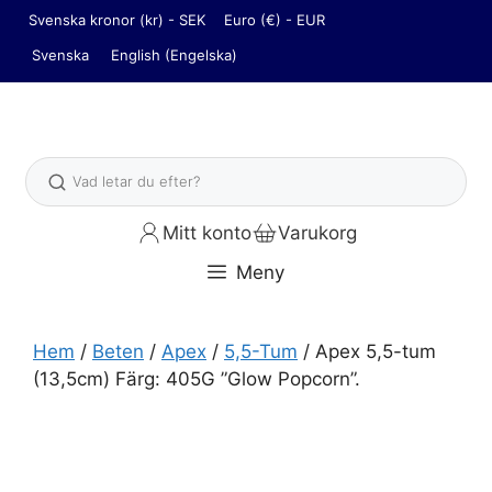
Hoppa
Svenska kronor (kr) - SEK
Euro (€) - EUR
till
Svenska
English
(
Engelska
)
innehåll
Sök
Mitt konto
Varukorg
Meny
Hem
/
Beten
/
Apex
/
5,5-Tum
/ Apex 5,5-tum
(13,5cm) Färg: 405G ”Glow Popcorn”.
Apex 5,5-tum (13,5cm) Färg: 405G "Glow Popcorn"