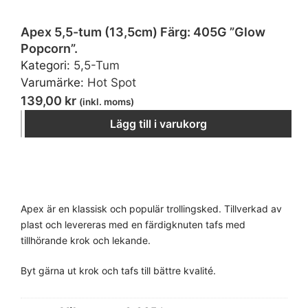
Apex 5,5-tum (13,5cm) Färg: 405G ”Glow
Popcorn”.
Kategori:
5,5-Tum
Varumärke:
Hot Spot
139,00
kr
(inkl. moms)
−
＋
Lägg till i varukorg
Apex är en klassisk och populär trollingsked. Tillverkad av
plast och levereras med en färdigknuten tafs med
tillhörande krok och lekande.
Byt gärna ut krok och tafs till bättre kvalité.