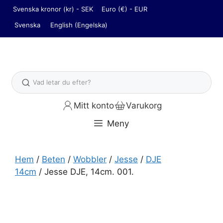
Hoppa
Svenska kronor (kr) - SEK
Euro (€) - EUR
till
Svenska
English
(
Engelska
)
innehåll
Sök
Mitt konto
Varukorg
Meny
Hem
/
Beten
/
Wobbler
/
Jesse
/
DJE
14cm
/ Jesse DJE, 14cm. 001.
Jesse DJE, 14cm. 001. mängd