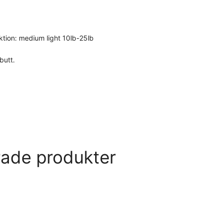
Aktion: medium light 10lb-25lb
butt.
rade produkter