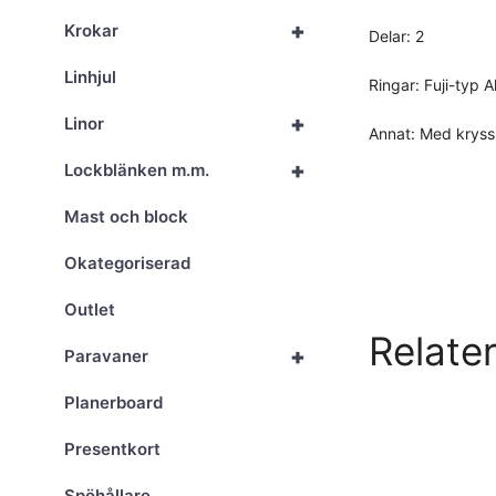
+
Krokar
Delar: 2
Linhjul
Ringar: Fuji-typ 
+
Linor
Annat: Med kryss
+
Lockblänken m.m.
Mast och block
Okategoriserad
Outlet
Relate
+
Paravaner
Planerboard
Presentkort
Spöhållare