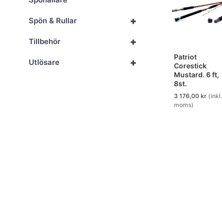
+
Spön & Rullar
+
Tillbehör
Patriot
+
Utlösare
Corestick
Mustard. 6 ft,
8st.
3 176,00
kr
(inkl.
moms)