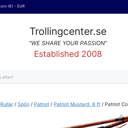
Euro (€) - EUR
Trollingcenter.se
"WE SHARE YOUR PASSION
"
Established 2008
Sök
Rullar
/
Spön
/
Patriot
/
Patriot Mustard. 6 ft
/ Patriot Co
ick Mustard. 6 ft, 1st. mängd