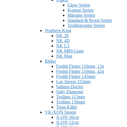
Glow Serien
Koppar Serien
Mässing Serien
Standard & Regal Serien
Trollingcenter Serien
Northern King
NK 28
NK 4D
NK C5
NK M80 Giant
NK Mag
Rhino
Freddi Flutter 110mm, 12g
Freddi Flutter 110mm, 42g
Freddi Flutter 145mm
Lax Spoon 115mm
Salmon Doctor
Salty Diamond
Trolling 115mm
Trolling 150mm
Trout Killer
VK-XON Spoon
X-ON 10cm
X-ON 12cm