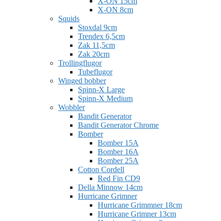
X-ON 15cm
X-ON 8cm
Squids
Stoxdal 9cm
Trendex 6,5cm
Zak 11,5cm
Zak 20cm
Trollingflugor
Tubeflugor
Winged bobber
Spinn-X Large
Spinn-X Medium
Wobbler
Bandit Generator
Bandit Generator Chrome
Bomber
Bomber 15A
Bomber 16A
Bomber 25A
Cotton Cordell
Red Fin CD9
Della Minnow 14cm
Hurricane Grimner
Hurricane Grimmner 18cm
Hurricane Grimner 13cm