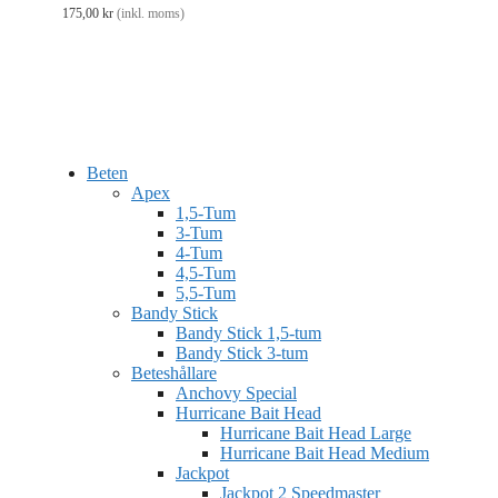
175,00
kr
(inkl. moms)
Beten
Apex
1,5-Tum
3-Tum
4-Tum
4,5-Tum
5,5-Tum
Bandy Stick
Bandy Stick 1,5-tum
Bandy Stick 3-tum
Beteshållare
Anchovy Special
Hurricane Bait Head
Hurricane Bait Head Large
Hurricane Bait Head Medium
Jackpot
Jackpot 2 Speedmaster