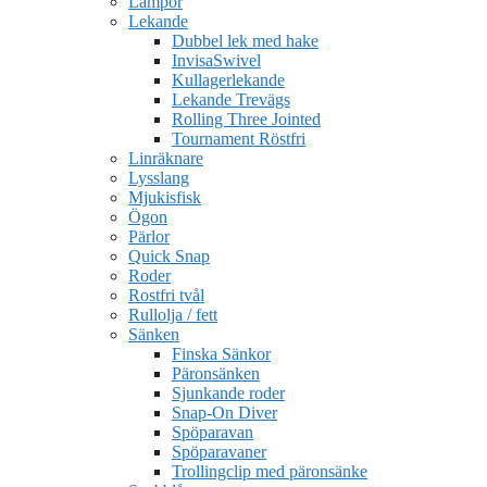
Lampor
Lekande
Dubbel lek med hake
InvisaSwivel
Kullagerlekande
Lekande Trevägs
Rolling Three Jointed
Tournament Röstfri
Linräknare
Lysslang
Mjukisfisk
Ögon
Pärlor
Quick Snap
Roder
Rostfri tvål
Rullolja / fett
Sänken
Finska Sänkor
Päronsänken
Sjunkande roder
Snap-On Diver
Spöparavan
Spöparavaner
Trollingclip med päronsänke