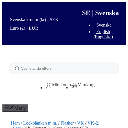
Hoppa
till
SE | Svenska
innehåll
Svenska kronor (kr) - SEK
Svenska
Euro (€) - EUR
English
(
Engelska
)
Sök
Mitt konto
Varukorg
Meny
Hem
/
Lockblänken m.m.
/
Flasher
/
VK
/
VK-2.