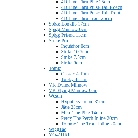
4D Line Thru Pike 25cm
4D Line Thru Pulse Tail Roach
4D Line Thru Pulse Tail Trout
4D Line Thru Trout 25cm
Spigg Longlip 17cm
Spigg Minnow 9cm
Spigg Prisma 11cm
Strike Pro
Inquisitor 8cm
Strike 10,5cm
Strike 7,5cm
Strike 9cm
Tomic
Classic 4 Tum
Tubby 4 Tum
VK Dying Minnow
VK Flying Minnow 9cm
Westin
Hypotteez Inline 35cm
Jätte 23cm
Mike The Pike 14cm
Percy The Perch Inline 20cm
Tommy The Trout Inline 20cm
WiggTac
YO-ZURI