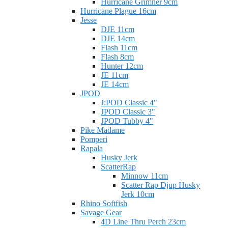
Hurricane Grimner 9cm
Hurricane Plague 16cm
Jesse
DJE 11cm
DJE 14cm
Flash 11cm
Flash 8cm
Hunter 12cm
JE 11cm
JE 14cm
JPOD
J:POD Classic 4"
JPOD Classic 3"
JPOD Tubby 4"
Pike Madame
Pomperi
Rapala
Husky Jerk
ScatterRap
Minnow 11cm
Scatter Rap Djup Husky
Jerk 10cm
Rhino Softfish
Savage Gear
4D Line Thru Perch 23cm