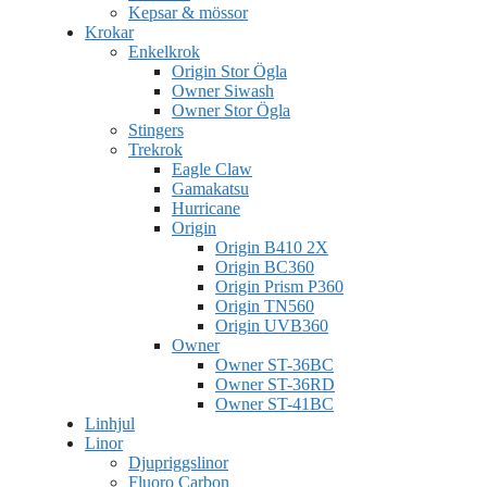
Kepsar & mössor
Krokar
Enkelkrok
Origin Stor Ögla
Owner Siwash
Owner Stor Ögla
Stingers
Trekrok
Eagle Claw
Gamakatsu
Hurricane
Origin
Origin B410 2X
Origin BC360
Origin Prism P360
Origin TN560
Origin UVB360
Owner
Owner ST-36BC
Owner ST-36RD
Owner ST-41BC
Linhjul
Linor
Djupriggslinor
Fluoro Carbon