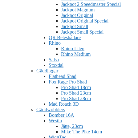
Jackpot 2 Speedmaster Special
Jackpot Magnum
Jackpot Original
Jackpot Original Special
Jackpot Small
Jackpot Small Special
QR Beteshållare
Rhino
Rhino Liten
Rhino Medium
Salsa
Stoxdal
Gäddjiggar
Flathead Shad
Fox Rage Pro Shad
Pro Shad 18cm
Pro Shad 23cm
Pro Shad 28cm
Mad Roach 3D
Gäddwobblers
Bomber 16A
Westin
Jätte, 23cm
Mike The Pike 14cm
WiggTac