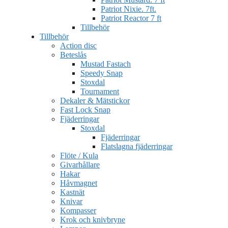
Patriot Nixie. 7ft.
Patriot Reactor 7 ft
Tillbehör
Tillbehör
Action disc
Beteslås
Mustad Fastach
Speedy Snap
Stoxdal
Tournament
Dekaler & Mätstickor
Fast Lock Snap
Fjäderringar
Stoxdal
Fjäderringar
Flatslagna fjäderringar
Flöte / Kula
Givarhållare
Hakar
Håvmagnet
Kastnät
Knivar
Kompasser
Krok och knivbryne