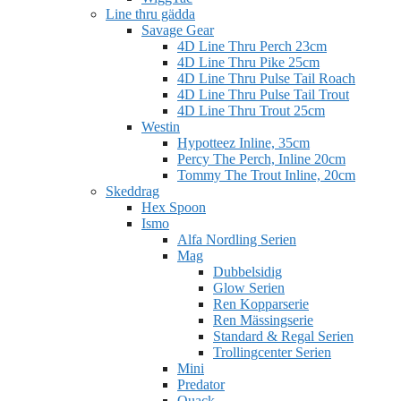
Line thru gädda
Savage Gear
4D Line Thru Perch 23cm
4D Line Thru Pike 25cm
4D Line Thru Pulse Tail Roach
4D Line Thru Pulse Tail Trout
4D Line Thru Trout 25cm
Westin
Hypotteez Inline, 35cm
Percy The Perch, Inline 20cm
Tommy The Trout Inline, 20cm
Skeddrag
Hex Spoon
Ismo
Alfa Nordling Serien
Mag
Dubbelsidig
Glow Serien
Ren Kopparserie
Ren Mässingserie
Standard & Regal Serien
Trollingcenter Serien
Mini
Predator
Quack