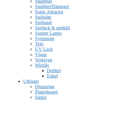
Snabblås
Snubber/Dämpare
Sonic Attractor
Spöbälte
Spöband
Spölack & spötråd
Supper Lappo
Syrepump
Tejp
UV Lack
Vågar
Verktygg
Wirelås
Dubbel
Enkel
Utlösare
Djupprigg
Planerboard
Sänke