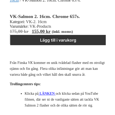
16cm
/ VK-Salmon 2. 16cm. Chrome 657s.
VK-Salmon 2. 16cm. Chrome 657s.
Kategori:
VK-2. 16cm
Varumärke:
VK-Products
Det
Det
175,00
kr
155,00
kr
(inkl. moms)
VK-Salmon 2. 16cm. Chrome 657s. mängd
ursprungliga
nuvarande
−
＋
Lägg till i varukorg
priset
priset
var:
är:
175,00 kr.
155,00 kr.
Från Finska
VK
kommer en unik tvådelad flasher med en otroligt
ojämn och fin gång. Flera olika infästningar gör att man kan
variera både gång och vilket håll den skall snurra åt.
Trollingcenters tips:
Klicka på
LÄNKEN
och klicka sedan på YouTube
filmen, där ser ni de vanligaste sätten att tackla VK
Salmon 2 flasher och de olika sätten de rör sig.