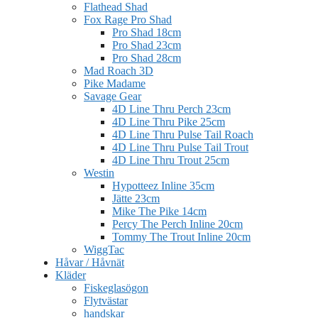
Flathead Shad
Fox Rage Pro Shad
Pro Shad 18cm
Pro Shad 23cm
Pro Shad 28cm
Mad Roach 3D
Pike Madame
Savage Gear
4D Line Thru Perch 23cm
4D Line Thru Pike 25cm
4D Line Thru Pulse Tail Roach
4D Line Thru Pulse Tail Trout
4D Line Thru Trout 25cm
Westin
Hypotteez Inline 35cm
Jätte 23cm
Mike The Pike 14cm
Percy The Perch Inline 20cm
Tommy The Trout Inline 20cm
WiggTac
Håvar / Håvnät
Kläder
Fiskeglasögon
Flytvästar
handskar