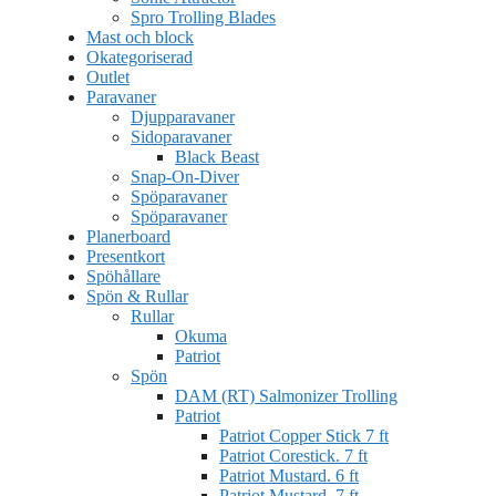
Spro Trolling Blades
Mast och block
Okategoriserad
Outlet
Paravaner
Djupparavaner
Sidoparavaner
Black Beast
Snap-On-Diver
Spöparavaner
Spöparavaner
Planerboard
Presentkort
Spöhållare
Spön & Rullar
Rullar
Okuma
Patriot
Spön
DAM (RT) Salmonizer Trolling
Patriot
Patriot Copper Stick 7 ft
Patriot Corestick. 7 ft
Patriot Mustard. 6 ft
Patriot Mustard. 7 ft