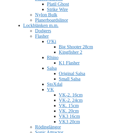
Platil Ghost
Strike Wire
Nylon Bulk
Planerboardslinor
Lockblänken m.m.
Dodgers
Flasher
O'Ki
Big Shooter 28cm
Kingfisher 2
Rhino
K1 Flasher
Salsa
Original Salsa
Small Salsa
StoXdal
VK
VK-2. 16cm
VK-2. 24cm
VK. 15cm
VK. 20cm
VK3 16cm
VK3 20cm
Rödinglängor
Sonic Attractor