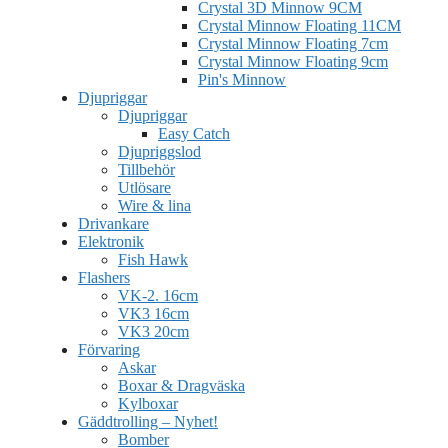
Crystal 3D Minnow 9CM
Crystal Minnow Floating 11CM
Crystal Minnow Floating 7cm
Crystal Minnow Floating 9cm
Pin's Minnow
Djupriggar
Djupriggar
Easy Catch
Djupriggslod
Tillbehör
Utlösare
Wire & lina
Drivankare
Elektronik
Fish Hawk
Flashers
VK-2. 16cm
VK3 16cm
VK3 20cm
Förvaring
Askar
Boxar & Dragväska
Kylboxar
Gäddtrolling – Nyhet!
Bomber